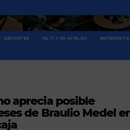
DEPORTES
PA TÍ Y PA MÍ BLOG
ENTREVISTA
o aprecia posible
reses de Braulio Medel e
caja