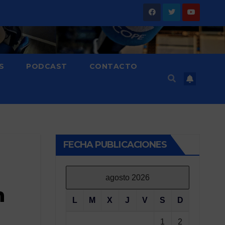
S
PODCAST
CONTACTO
FECHA PUBLICACIONES
agosto 2026
n
L
M
X
J
V
S
D
1
2