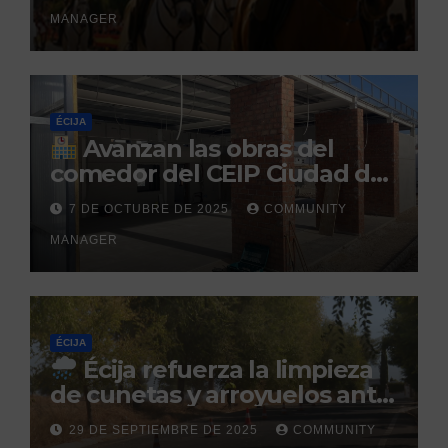
el Centro Militar de Cría
MANAGER
Caballar
ÉCIJA
Avanzan las obras del
comedor del CEIP Ciudad del
Sol: su finalización está
7 DE OCTUBRE DE 2025
COMMUNITY
prevista para finales de 2025
MANAGER
ÉCIJA
Écija refuerza la limpieza
de cunetas y arroyuelos ante
la llegada de las lluvias
29 DE SEPTIEMBRE DE 2025
COMMUNITY
otoñales