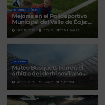
DEPORTES
ÉCIJA
Mejoras en el Polideportivo
Municipal del Valle de Écija:
Renovación y Mantenimiento
MAR 28, 2025
COMMUNITY MANAGER
Continuo.
DEPORTES
Mateo Busquets Ferrer, el
árbitro del derbi sevillano
con un historial que genera
MAR 27, 2025
COMMUNITY MANAGER
debate