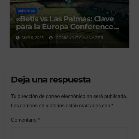
DEPORTES
«Betis vs Las Palmas: Clave
para la Europa Conference
League»
MAR 9, 2025
COMMUNITY MANAGER
Deja una respuesta
Tu dirección de correo electrónico no será publicada.
Los campos obligatorios están marcados con
*
Comentario
*