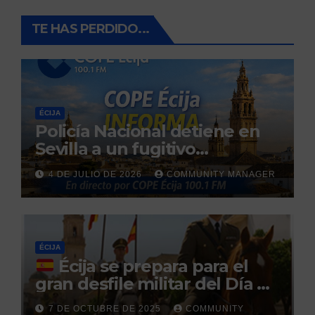
TE HAS PERDIDO...
ÉCIJA
Policía Nacional detiene en
Sevilla a un fugitivo
reclamado por narcotráfico
4 DE JULIO DE 2026
COMMUNITY MANAGER
tras no regresar a prisión
durante un permiso
penitenciario
ÉCIJA
Écija se prepara para el
gran desfile militar del Día de
la Hispanidad organizado por
7 DE OCTUBRE DE 2025
COMMUNITY