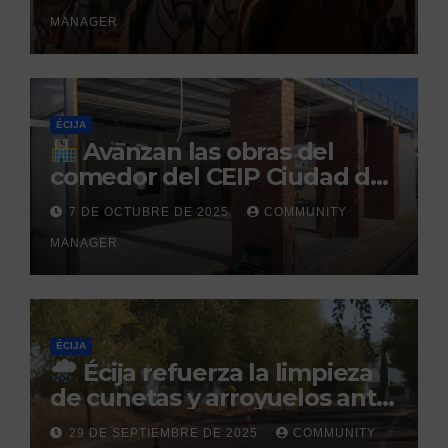
el Centro Militar de Cría
MANAGER
Caballar
ÉCIJA
Avanzan las obras del
comedor del CEIP Ciudad del
Sol: su finalización está
7 DE OCTUBRE DE 2025
COMMUNITY
prevista para finales de 2025
MANAGER
ÉCIJA
Écija refuerza la limpieza
de cunetas y arroyuelos ante
la llegada de las lluvias
29 DE SEPTIEMBRE DE 2025
COMMUNITY
otoñales