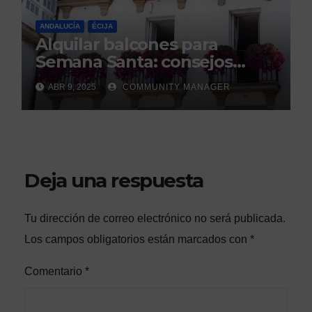
ANDALUCÍA
ÉCIJA
Alquilar balcones para
Semana Santa: consejos
legales de la Asociación
ABR 9, 2025
COMMUNITY MANAGER
Española de Consumidores.
Deja una respuesta
Tu dirección de correo electrónico no será publicada.
Los campos obligatorios están marcados con
*
Comentario
*