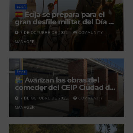
ÉCIJA
Écija se prepara para el
gran desfile militar del Día de
la Hispanidad organizado por
7 DE OCTUBRE DE 2025
COMMUNITY
el Centro Militar de Cría
MANAGER
Caballar
ÉCIJA
Avanzan las obras del
comedor del CEIP Ciudad del
Sol: su finalización está
7 DE OCTUBRE DE 2025
COMMUNITY
prevista para finales de 2025
MANAGER