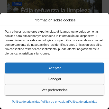
ÉCIJA
Écija refuerza la limpieza
de cunetas y arroyuelos ante
Información sobre cookies
la llegada de las lluvias
29 DE SEPTIEMBRE DE 2025
COMMUNITY
otoñales
Para ofrecer las mejores experiencias, utilizamos tecnologías como las
MANAGER
cookies para almacenar y/o acceder a la información del dispositivo. El
consentimiento de estas tecnologías nos permitirá procesar datos como el
comportamiento de navegación o las identificaciones únicas en este sitio.
No consentir o retirar el consentimiento, puede afectar negativamente a
ciertas características y funciones.
Aceptar
BUSCAR
Denegar
Ver preferencias
Política de privacidad
Política de privacidad
Política de privacidad