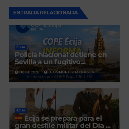
ENTRADA RELACIONADA
ÉCIJA
Policía Nacional detiene en
Sevilla a un fugitivo
reclamado por narcotráfico
JUL 4, 2026
COMMUNITY MANAGER
tras no regresar a prisión
durante un permiso
penitenciario
ÉCIJA
Écija se prepara para el
gran desfile militar del Día de