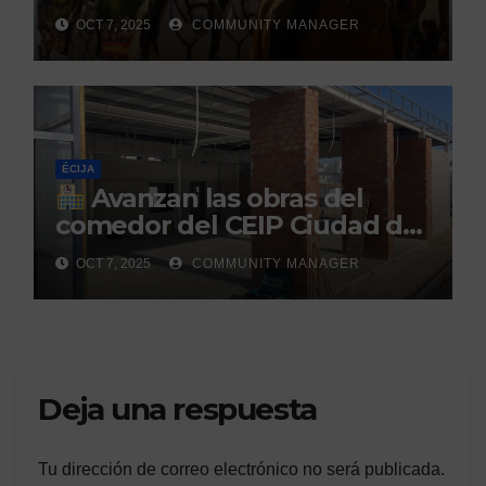
la Hispanidad organizado por
OCT 7, 2025
COMMUNITY MANAGER
el Centro Militar de Cría
Caballar
ÉCIJA
Avanzan las obras del
comedor del CEIP Ciudad del
Sol: su finalización está
OCT 7, 2025
COMMUNITY MANAGER
prevista para finales de 2025
Deja una respuesta
Tu dirección de correo electrónico no será publicada.