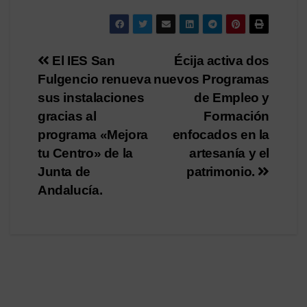
Navegación
El IES San
Écija activa dos
Fulgencio renueva
nuevos Programas
de
sus instalaciones
de Empleo y
entradas
gracias al
Formación
programa «Mejora
enfocados en la
tu Centro» de la
artesanía y el
Junta de
patrimonio.
Andalucía.