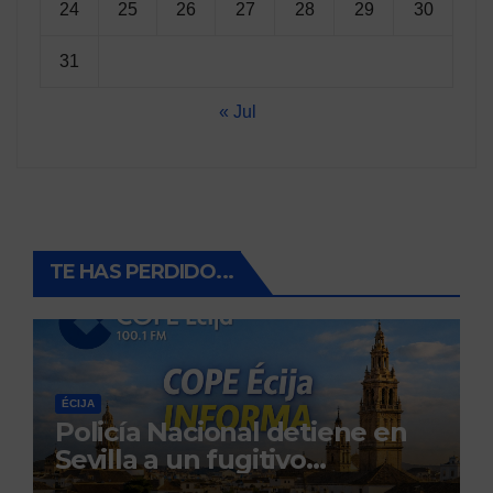
24
25
26
27
28
29
30
31
« Jul
TE HAS PERDIDO...
ÉCIJA
Policía Nacional detiene en
Sevilla a un fugitivo
reclamado por narcotráfico