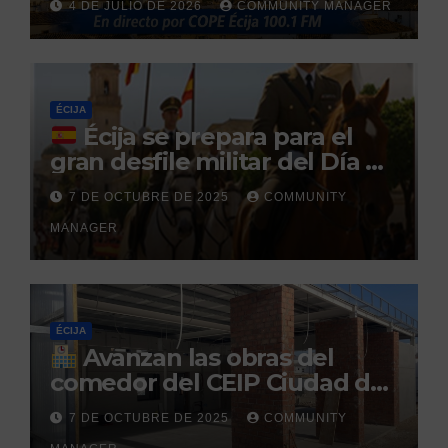
4 DE JULIO DE 2026
COMMUNITY MANAGER
tras no regresar a prisión
durante un permiso
penitenciario
ÉCIJA
Écija se prepara para el
gran desfile militar del Día de
la Hispanidad organizado por
7 DE OCTUBRE DE 2025
COMMUNITY
el Centro Militar de Cría
MANAGER
Caballar
ÉCIJA
Avanzan las obras del
comedor del CEIP Ciudad del
Sol: su finalización está
7 DE OCTUBRE DE 2025
COMMUNITY
prevista para finales de 2025