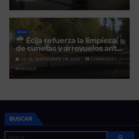
MANAGER
ÉCIJA
Écija refuerza la limpieza
de cunetas y arroyuelos ante
la llegada de las lluvias
29 DE SEPTIEMBRE DE 2025
COMMUNITY
otoñales
MANAGER
BUSCAR