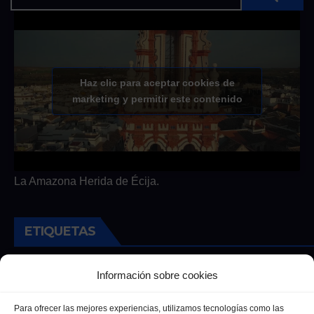
Haz clic para aceptar cookies de
marketing y permitir este contenido
La Amazona Herida de Écija.
ETIQUETAS
Andalucia
Andalucía
Cultura
Deportes
Ecija
Información sobre cookies
Entrevista
Entrevistas
Salud
Para ofrecer las mejores experiencias, utilizamos tecnologías como las