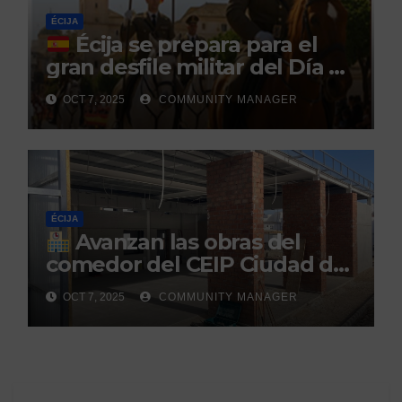
ÉCIJA
Écija se prepara para el
gran desfile militar del Día de
la Hispanidad organizado por
OCT 7, 2025
COMMUNITY MANAGER
el Centro Militar de Cría
Caballar
ÉCIJA
Avanzan las obras del
comedor del CEIP Ciudad del
Sol: su finalización está
OCT 7, 2025
COMMUNITY MANAGER
prevista para finales de 2025