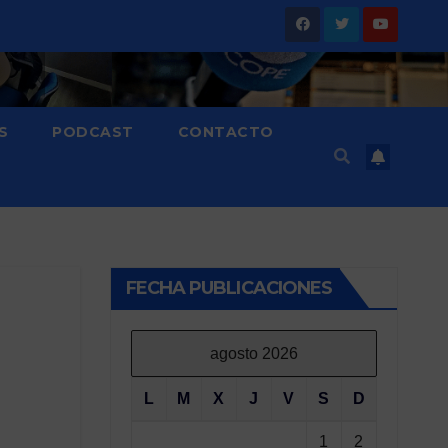
S
PODCAST
CONTACTO
FECHA PUBLICACIONES
agosto 2026
L
M
X
J
V
S
D
1
2