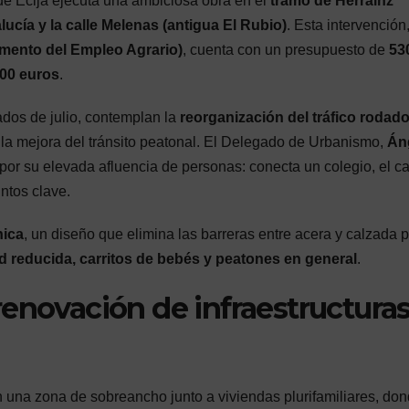
de Écija ejecuta una ambiciosa obra en el
tramo de Herráinz
ucía y la calle Melenas (antigua El Rubio)
. Esta intervención
ento del Empleo Agrario)
, cuenta con un presupuesto de
53
00 euros
.
dos de julio, contemplan la
reorganización del tráfico rodad
 la mejora del tránsito peatonal. El Delegado de Urbanismo,
Án
a por su elevada afluencia de personas: conecta un colegio, el 
untos clave.
nica
, un diseño que elimina las barreras entre acera y calzada 
 reducida, carritos de bebés y peatones en general
.
enovación de infraestructura
 una zona de sobreancho junto a viviendas plurifamiliares, do