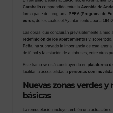
En paralelo a estas actuaciones, el Ayuntamiento 
Caraballo
comprendido entre la
Avenida de Andal
forma parte del programa
PFEA (Programa de Fom
euros
, de los cuales el Ayuntamiento aporta
194.0
Las obras, que concluirán previsiblemente a media
redefinición de los aparcamientos
y, sobre todo,
Peña
, ha subrayado la importancia de esta arteri
de fútbol y la estación de autobuses, entre otros p
Este tramo se está construyendo en
plataforma ú
facilitar la accesibilidad a
personas con movilidad
Nuevas zonas verdes y r
básicas
La remodelación incluye también una actuación en