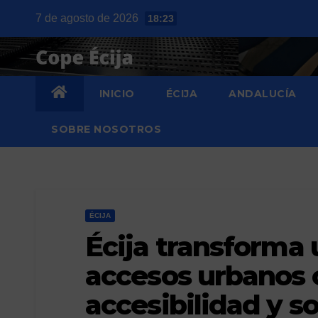
Saltar
7 de agosto de 2026
18:23
al
contenido
INICIO
ÉCIJA
ANDALUCÍA
SOBRE NOSOTROS
ÉCIJA
Écija transforma 
accesos urbanos 
accesibilidad y so