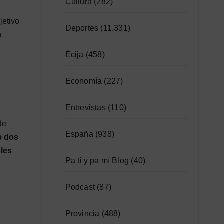
Cultura
(282)
bjetivo
Deportes
(11.331)
n
Écija
(458)
Economía
(227)
Entrevistas
(110)
de
España
(938)
e dos
oles
Pa tí y pa mí Blog
(40)
Podcast
(87)
Provincia
(488)