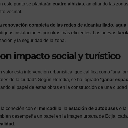
En este punto se plantarán
cuatro albizias
, ampliando las zona
ro vecinal.
la
renovación completa de las redes de alcantarillado, agua
antiguas instalaciones por otras más eficientes. Las nuevas
faro
nación y la seguridad de la zona.
on impacto social y turístico
n valor esta intervención urbanística, que califica como “una fo
ales de la ciudad”. Según Heredia, se ha logrado “
ganar espac
acando el papel de estas obras en la construcción de una ciuda
 la conexión con el
mercadillo
, la
estación de autobuses
o la
ambién desempeña un papel en la imagen urbana de Écija, cada
calidad
.