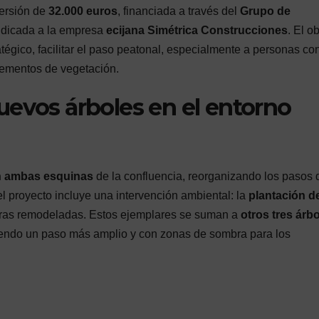
versión de
32.000 euros
, financiada a través del
Grupo de
judicada a la empresa
ecijana Simétrica Construcciones
. El o
ratégico, facilitar el paso peatonal, especialmente a personas co
lementos de vegetación.
uevos árboles en el entorno
n ambas esquinas
de la confluencia, reorganizando los pasos 
l proyecto incluye una intervención ambiental: la
plantación d
eras remodeladas. Estos ejemplares se suman a
otros tres árb
itiendo un paso más amplio y con zonas de sombra para los