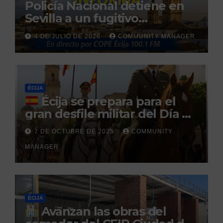
Policía Nacional detiene en
Sevilla a un fugitivo
reclamado por narcotráfico
4 DE JULIO DE 2026
COMMUNITY MANAGER
tras no regresar a prisión
durante un permiso
penitenciario
ÉCIJA
Écija se prepara para el
gran desfile militar del Día de
la Hispanidad organizado por
7 DE OCTUBRE DE 2025
COMMUNITY
el Centro Militar de Cría
MANAGER
Caballar
ÉCIJA
Avanzan las obras del