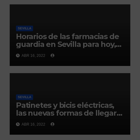
SEVILLA
Horarios de las farmacias de
guardia en Sevilla para hoy,
16 de abril
ABR 16, 2022
SEVILLA
Patinetes y bicis eléctricas,
las nuevas formas de llegar
este año a la Feria de Abril de
ABR 16, 2022
Sevilla 2022