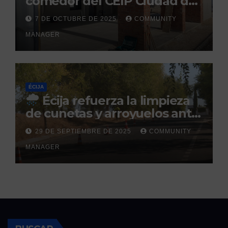
comedor del CEIP Ciudad del
Sol: su finalización está
7 DE OCTUBRE DE 2025
COMMUNITY
prevista para finales de 2025
MANAGER
ÉCIJA
Écija refuerza la limpieza
de cunetas y arroyuelos ante
la llegada de las lluvias
29 DE SEPTIEMBRE DE 2025
COMMUNITY
otoñales
MANAGER