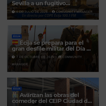
Sevilla a un fugitivo
reclamado por narcotráfico
4 DE JULIO DE 2026
COMMUNITY MANAGER
tras no regresar a prisión
durante un permiso
penitenciario
ÉCIJA
Écija se prepara para el
gran desfile militar del Día de
la Hispanidad organizado por
7 DE OCTUBRE DE 2025
COMMUNITY
el Centro Militar de Cría
MANAGER
Caballar
ÉCIJA
Avanzan las obras del
comedor del CEIP Ciudad del