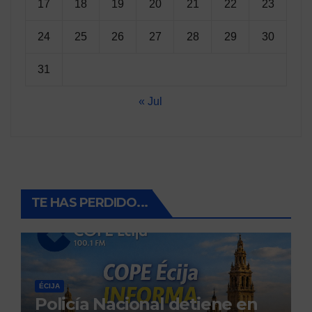
17
18
19
20
21
22
23
24
25
26
27
28
29
30
31
« Jul
TE HAS PERDIDO...
ÉCIJA
Policía Nacional detiene en