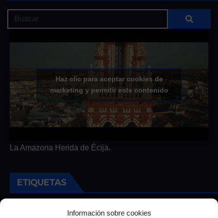
Haz clic para aceptar cookies de
marketing y permitir este contenido
La Amazona Herida de Écija.
ETIQUETAS
Andalucia
Andalucía
Cultura
Deportes
Ecija
Información sobre cookies