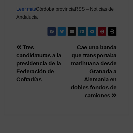
Leer más
Córdoba provinciaRSS – Noticias de
Andalucía
Navegación
Tres
Cae una banda
candidaturas a la
que transportaba
de
presidencia de la
marihuana desde
entradas
Federación de
Granada a
Cofradías
Alemania en
dobles fondos de
camiones