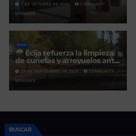
Sol: su finalización está
7 DE OCTUBRE DE 2025
COMMUNITY
prevista para finales de 2025
MANAGER
ÉCIJA
Écija refuerza la limpieza
de cunetas y arroyuelos ante
la llegada de las lluvias
29 DE SEPTIEMBRE DE 2025
COMMUNITY
otoñales
MANAGER
BUSCAR