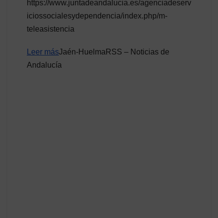
https://www.juntadeandalucia.es/agenciadeserv
iciossocialesydependencia/index.php/m-
teleasistencia
Leer más
Jaén-HuelmaRSS – Noticias de
Andalucía