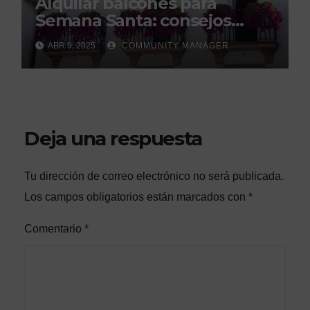
Alquilar balcones para
Semana Santa: consejos
legales de la Asociación
ABR 9, 2025
COMMUNITY MANAGER
Española de Consumidores.
Deja una respuesta
Tu dirección de correo electrónico no será publicada.
Los campos obligatorios están marcados con
*
Comentario
*