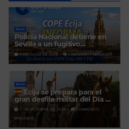
ÉCIJA
Policía Nacional detiene en
Sevilla a un fugitivo
reclamado por narcotráfico
4 DE JULIO DE 2026
COMMUNITY MANAGER
tras no regresar a prisión
durante un permiso
penitenciario
ÉCIJA
Écija se prepara para el
gran desfile militar del Día de
la Hispanidad organizado por
7 DE OCTUBRE DE 2025
COMMUNITY
el Centro Militar de Cría
MANAGER
Caballar