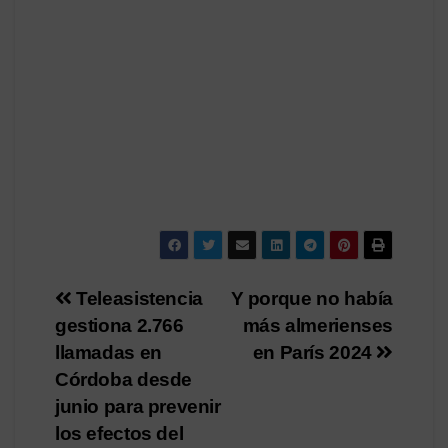
Navegación
Teleasistencia
Y porque no había
gestiona 2.766
más almerienses
de
llamadas en
en París 2024
entradas
Córdoba desde
junio para prevenir
los efectos del