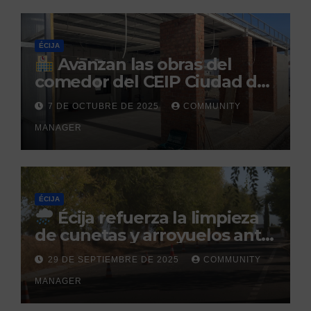
ÉCIJA
Avanzan las obras del
comedor del CEIP Ciudad del
Sol: su finalización está
7 DE OCTUBRE DE 2025
COMMUNITY
prevista para finales de 2025
MANAGER
ÉCIJA
Écija refuerza la limpieza
de cunetas y arroyuelos ante
la llegada de las lluvias
29 DE SEPTIEMBRE DE 2025
COMMUNITY
otoñales
MANAGER