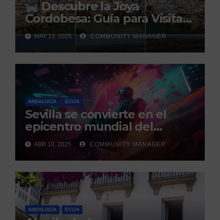
Descubre la Joya
Cordobesa: Guía para Visitar
los 5 Pueblos Más Bonitos
MAY 13, 2025
COMMUNITY MANAGER
ANDALUCÍA
ÉCIJA
Sevilla se convierte en el
epicentro mundial del
gaming con la celebración de
ABR 10, 2025
COMMUNITY MANAGER
los GEM Awards.
ANDALUCÍA
ÉCIJA