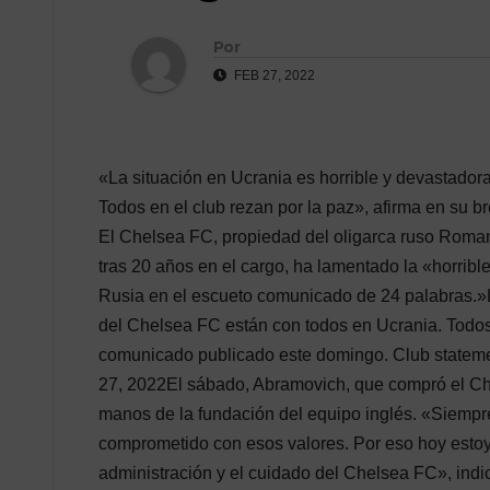
Por
FEB 27, 2022
«La situación en Ucrania es horrible y devastado
Todos en el club rezan por la paz», afirma en su 
El Chelsea FC, propiedad del oligarca ruso Roman 
tras 20 años en el cargo, ha lamentado la «horrib
Rusia en el escueto comunicado de 24 palabras.»L
del Chelsea FC están con todos en Ucrania. Todos 
comunicado publicado este domingo. Club stateme
27, 2022El sábado, Abramovich, que compró el Che
manos de la fundación del equipo inglés. «Siempre
comprometido con esos valores. Por eso hoy estoy
administración y el cuidado del Chelsea FC», ind