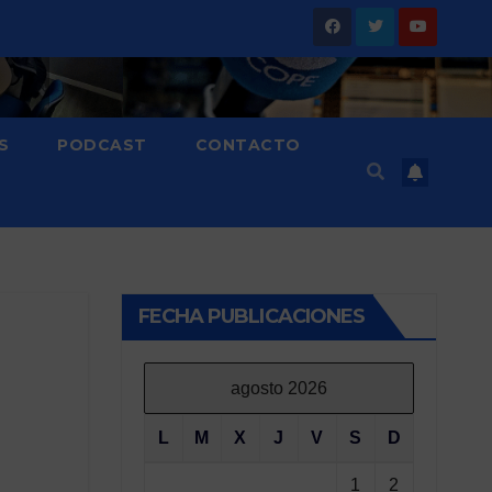
S
PODCAST
CONTACTO
FECHA PUBLICACIONES
agosto 2026
L
M
X
J
V
S
D
1
2