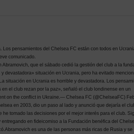
ra. Los pensamientos del Chelsea FC están con todos en Ucrani
breve comunicado.
Abramovich, que el sábado cedió la gestión del club a la fund
le y devastadora» situación en Ucrania, pero ha evitado mencion
a situación en Ucrania es horrible y devastadora. Los pensam
en el club rezan por la paz», señaló el club londinense en un
nt on the conflict in Ukraine.— Chelsea FC (@ChelseaFC) Fe
lsea en 2003, dio un paso al lado y anunció que dejaría el clu
 he tomado las decisiones por el mejor interés para el club. Si
 entregando en fideicomiso a la Fundación benéfica del Chelse
icó.Abramovich es una de las personas más ricas de Rusia y se