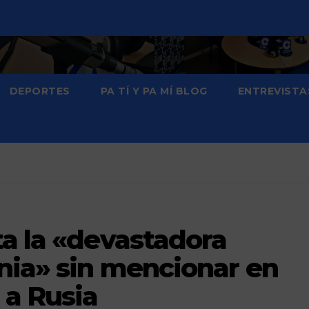
DEPORTES
PA TÍ Y PA MÍ BLOG
ENTREVISTA
ta la «devastadora
nia» sin mencionar en
a Rusia