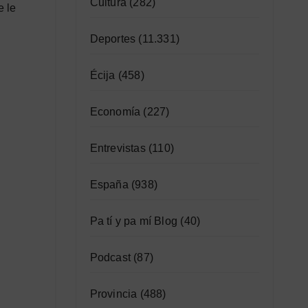
Cultura
(282)
e le
Deportes
(11.331)
Écija
(458)
Economía
(227)
Entrevistas
(110)
España
(938)
Pa tí y pa mí Blog
(40)
Podcast
(87)
Provincia
(488)