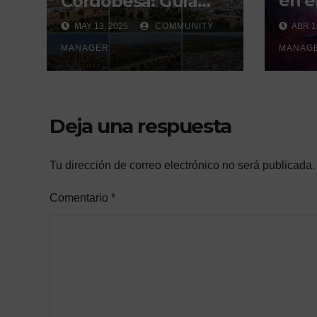
en e
Cordobesa: Guía
mund
para Visitar los 5
MAY 13, 2025
COMMUNITY
ABR 1
con 
Pueblos Más
MANAGER
de l
MANAG
Bonitos
Deja una respuesta
Tu dirección de correo electrónico no será publicada.
Comentario
*