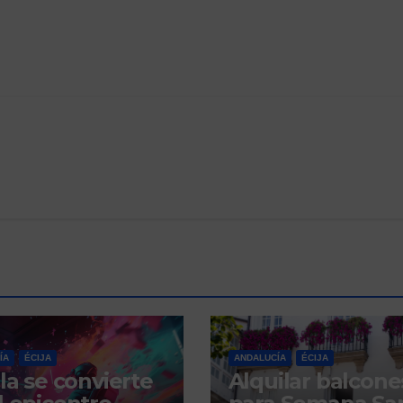
ÍA
ÉCIJA
ANDALUCÍA
ÉCIJA
lla se convierte
Alquilar balcone