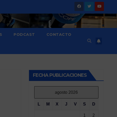
S
PODCAST
CONTACTO
FECHA PUBLICACIONES
agosto 2026
L
M
X
J
V
S
D
1
2