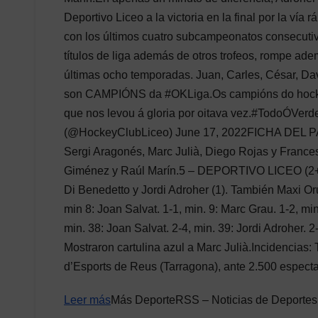
Deportivo Liceo a la victoria en la final por la vía
con los últimos cuatro subcampeonatos consecutivo
títulos de liga además de otros trofeos, rompe a
últimas ocho temporadas. Juan, Carles, César, Dava
son CAMPIÓNS da #OKLiga.Os campións do hockey 
que nos levou á gloria por oitava vez.#TodoÓVer
(@HockeyClubLiceo) June 17, 2022FICHA DEL P
Sergi Aragonés, Marc Julià, Diego Rojas y Franc
Giménez y Raúl Marín.5 – DEPORTIVO LICEO (2+3):
Di Benedetto y Jordi Adroher (1). También Maxi Oru
min 8: Joan Salvat. 1-1, min. 9: Marc Grau. 1-2, mi
min. 38: Joan Salvat. 2-4, min. 39: Jordi Adroher. 
Mostraron cartulina azul a Marc Julià.Incidencias: 
d’Esports de Reus (Tarragona), ante 2.500 espect
Leer más
Más DeporteRSS – Noticias de Deportes