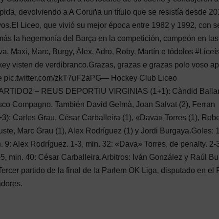
 rápida, devolviendo a A Coruña un título que se resistía desde 20
s.El Liceo, que vivió su mejor época entre 1982 y 1992, con s
demás la hegemonía del Barça en la competición, campeón en las
, Maxi, Marc, Burgy, Àlex, Adro, Roby, Martín e tódolos #Liceí
visten de verdibranco.Grazas, grazas e grazas polo voso ap
de pic.twitter.com/zkT7uF2aPG— Hockey Club Liceo
ARTIDO2 – REUS DEPORTIU VIRGINIAS (1+1): Càndid Ballar
esco Compagno. También David Gelmà, Joan Salvat (2), Ferran
 Carles Grau, César Carballeira (1), «Dava» Torres (1), Robe
ste, Marc Grau (1), Alex Rodríguez (1) y Jordi Burgaya.Goles: 1
n. 9: Alex Rodríguez. 1-3, min. 32: «Dava» Torres, de penalty. 2-
2-5, min. 40: César Carballeira.Arbitros: Iván González y Raúl Bu
Tercer partido de la final de la Parlem OK Liga, disputado en el
adores.