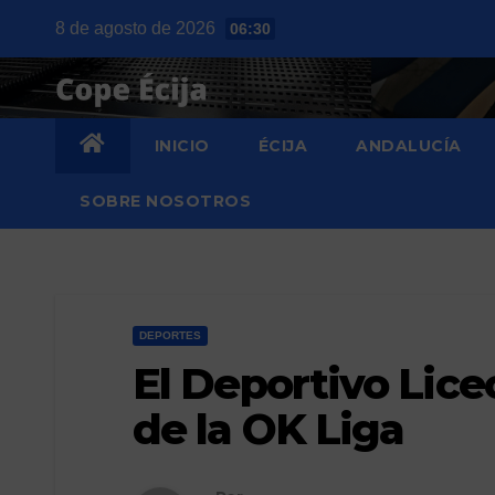
Saltar
8 de agosto de 2026
06:30
al
contenido
INICIO
ÉCIJA
ANDALUCÍA
SOBRE NOSOTROS
DEPORTES
El Deportivo Lic
de la OK Liga