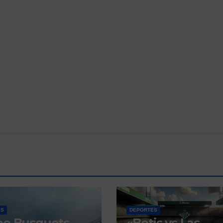
ES
DEPORTES
eo Busquets
«Betis vs Las