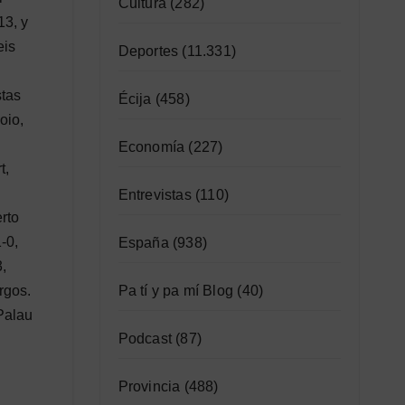
Cultura
(282)
13, y
eis
Deportes
(11.331)
stas
Écija
(458)
oio,
Economía
(227)
t,
Entrevistas
(110)
rto
-0,
España
(938)
3,
Pa tí y pa mí Blog
(40)
rgos.
 Palau
Podcast
(87)
Provincia
(488)