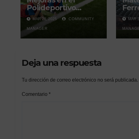
Polideportivo
Ferre
Municipal del Valle
derb
MAR 28, 2025
COMMUNITY
MAR 2
de Écija:
un h
Renovación y
MANAGER
gene
MANAG
Mantenimiento
Continuo.
Deja una respuesta
Tu dirección de correo electrónico no será publicada.
Comentario
*