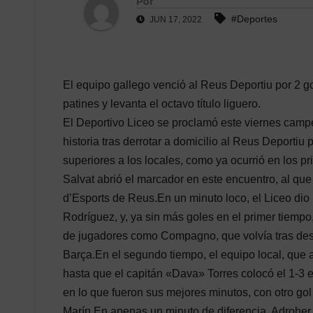
Por
#Deportes
JUN 17, 2022
El equipo gallego venció al Reus Deportiu por 2 gol
patines y levanta el octavo título liguero.
El Deportivo Liceo se proclamó este viernes camp
historia tras derrotar a domicilio al Reus Deportiu p
superiores a los locales, como ya ocurrió en los p
Salvat abrió el marcador en este encuentro, al que
d’Esports de Reus.En un minuto loco, el Liceo dio 
Rodríguez, y, ya sin más goles en el primer tiempo
de jugadores como Compagno, que volvía tras desca
Barça.En el segundo tiempo, el equipo local, que 
hasta que el capitán «Dava» Torres colocó el 1-3
en lo que fueron sus mejores minutos, con otro gol
Marín.En apenas un minuto de diferencia, Adroher y