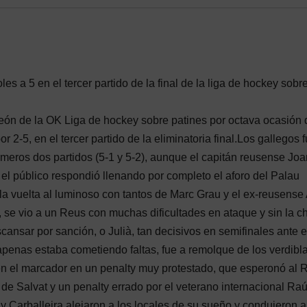
es a 5 en el tercer partido de la final de la liga de hockey sobr
eón de la OK Liga de hockey sobre patines por octava ocasión 
or 2-5, en el tercer partido de la eliminatoria final.Los gallegos 
rimeros dos partidos (5-1 y 5-2), aunque el capitán reusense Joa
 el público respondió llenando por completo el aforo del Palau
la vuelta al luminoso con tantos de Marc Grau y el ex-reusense
, se vio a un Reus con muchas dificultades en ataque y sin la c
nsar por sanción, o Julià, tan decisivos en semifinales ante e
apenas estaba cometiendo faltas, fue a remolque de los verdibl
 en el marcador en un penalty muy protestado, que esperonó al 
 de Salvat y un penalty errado por el veterano internacional Raú
 Carballeira alejaron a los locales de su sueño y condujeron a