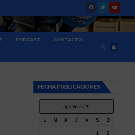
S
PODCAST
CONTACTO
FECHA PUBLICACIONES
agosto 2026
L
M
X
J
V
S
D
1
2