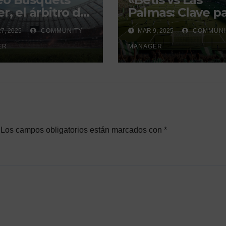
r, el árbitro del
Palmas: Clave p
i sevillano con
la Europa
7, 2025
COMMUNITY
MAR 9, 2025
COMMUNI
istorial que
Conference
ra debate
ER
League»
MANAGER
Los campos obligatorios están marcados con
*