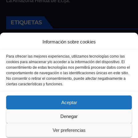
La Amazona Herida de Écija.
ETIQUETAS
Andalucia
Andalucía
Cultura
Deportes
Ecija
Información sobre cookies
Entrevista
Entrevistas
Salud
Para ofrecer las mejores experiencias, utilizamos tecnologías como las
cookies para almacenar y/o acceder a la información del dispositivo. El
consentimiento de estas tecnologías nos permitirá procesar datos como el
comportamiento de navegación o las identificaciones únicas en este sitio.
No consentir o retirar el consentimiento, puede afectar negativamente a
ciertas características y funciones.
Aceptar
Denegar
Funciona gracias a WordPress
|
Tema: Newsup de
Themeansar
Ver preferencias