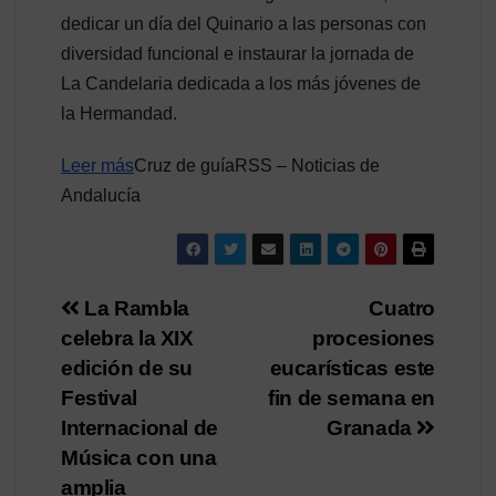
dedicar un día del Quinario a las personas con
diversidad funcional e instaurar la jornada de
La Candelaria dedicada a los más jóvenes de
la Hermandad.
Leer más
Cruz de guíaRSS – Noticias de
Andalucía
Navegación
La Rambla
Cuatro
celebra la XIX
procesiones
de
edición de su
eucarísticas este
entradas
Festival
fin de semana en
Internacional de
Granada
Música con una
amplia