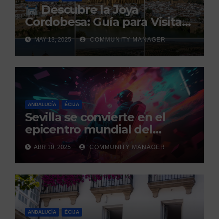
Descubre la Joya
Cordobesa: Guía para Visitar
los 5 Pueblos Más Bonitos
MAY 13, 2025
COMMUNITY MANAGER
ANDALUCÍA
ÉCIJA
Sevilla se convierte en el
epicentro mundial del
gaming con la celebración de
ABR 10, 2025
COMMUNITY MANAGER
los GEM Awards.
ANDALUCÍA
ÉCIJA