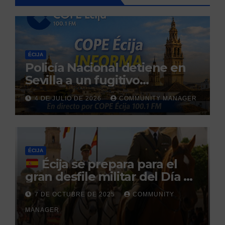
ÉCIJA
Policía Nacional detiene en
Sevilla a un fugitivo
reclamado por narcotráfico
4 DE JULIO DE 2026
COMMUNITY MANAGER
tras no regresar a prisión
durante un permiso
penitenciario
ÉCIJA
Écija se prepara para el
gran desfile militar del Día de
la Hispanidad organizado por
7 DE OCTUBRE DE 2025
COMMUNITY
el Centro Militar de Cría
MANAGER
Caballar