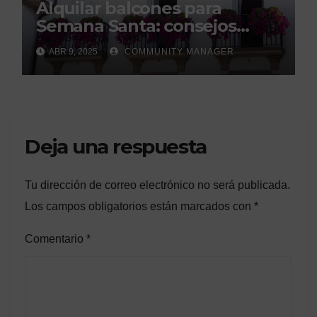
Alquilar balcones para
Semana Santa: consejos
legales de la Asociación
ABR 9, 2025
COMMUNITY MANAGER
Española de Consumidores.
Deja una respuesta
Tu dirección de correo electrónico no será publicada.
Los campos obligatorios están marcados con
*
Comentario
*