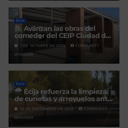
ÉCIJA
Avanzan las obras del
comedor del CEIP Ciudad del
Sol: su finalización está
7 DE OCTUBRE DE 2025
COMMUNITY
prevista para finales de 2025
MANAGER
ÉCIJA
Écija refuerza la limpieza
de cunetas y arroyuelos ante
la llegada de las lluvias
29 DE SEPTIEMBRE DE 2025
COMMUNITY
otoñales
MANAGER