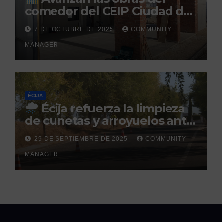
comedor del CEIP Ciudad del
Sol: su finalización está
7 DE OCTUBRE DE 2025
COMMUNITY
prevista para finales de 2025
MANAGER
ÉCIJA
Écija refuerza la limpieza
de cunetas y arroyuelos ante
la llegada de las lluvias
29 DE SEPTIEMBRE DE 2025
COMMUNITY
otoñales
MANAGER