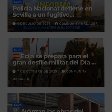
ÉCIJA
Policía Nacional detiene en
Sevilla a un fugitivo
reclamado por narcotráfico
4 DE JULIO DE 2026
COMMUNITY MANAGER
tras no regresar a prisión
durante un permiso
penitenciario
ÉCIJA
Écija se prepara para el
gran desfile militar del Día de
la Hispanidad organizado por
7 DE OCTUBRE DE 2025
COMMUNITY
el Centro Militar de Cría
MANAGER
Caballar
ÉCIJA
Avanzan las obras del