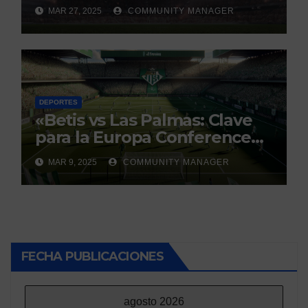
con un historial que genera
MAR 27, 2025
COMMUNITY MANAGER
debate
DEPORTES
«Betis vs Las Palmas: Clave
para la Europa Conference
League»
MAR 9, 2025
COMMUNITY MANAGER
FECHA PUBLICACIONES
agosto 2026