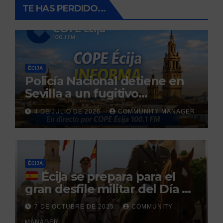
TE HAS PERDIDO...
ÉCIJA
Policía Nacional detiene en
Sevilla a un fugitivo
reclamado por narcotráfico
4 DE JULIO DE 2026
COMMUNITY MANAGER
tras no regresar a prisión
durante un permiso
penitenciario
ÉCIJA
Écija se prepara para el
gran desfile militar del Día de
la Hispanidad organizado por
7 DE OCTUBRE DE 2025
COMMUNITY
el Centro Militar de Cría
MANAGER