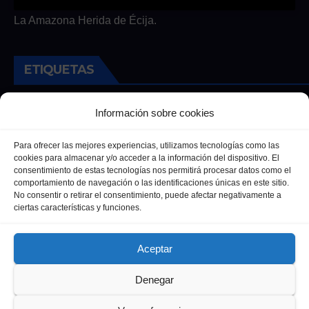
La Amazona Herida de Écija.
ETIQUETAS
Andalucia
Andalucía
Cultura
Deportes
Ecija
Información sobre cookies
Entrevista
Entrevistas
Salud
Para ofrecer las mejores experiencias, utilizamos tecnologías como las
cookies para almacenar y/o acceder a la información del dispositivo. El
consentimiento de estas tecnologías nos permitirá procesar datos como el
comportamiento de navegación o las identificaciones únicas en este sitio.
No consentir o retirar el consentimiento, puede afectar negativamente a
ciertas características y funciones.
Aceptar
Denegar
Funciona gracias a WordPress
|
Tema: Newsup de
Themeansar