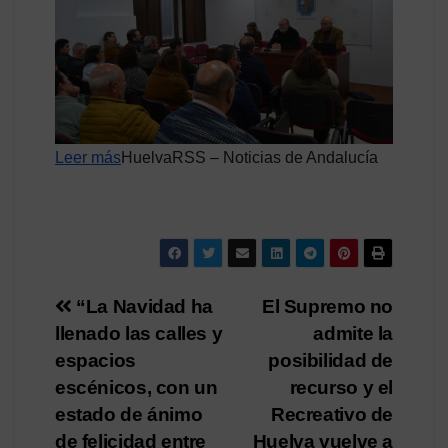
Leer más
HuelvaRSS – Noticias de Andalucía
Navegación
“La Navidad ha
El Supremo no
llenado las calles y
admite la
de
espacios
posibilidad de
entradas
escénicos, con un
recurso y el
estado de ánimo
Recreativo de
de felicidad entre
Huelva vuelve a