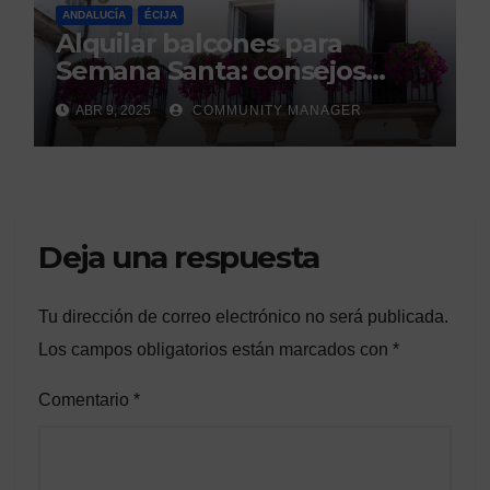
ANDALUCÍA
ÉCIJA
Alquilar balcones para
Semana Santa: consejos
legales de la Asociación
ABR 9, 2025
COMMUNITY MANAGER
Española de Consumidores.
Deja una respuesta
Tu dirección de correo electrónico no será publicada.
Los campos obligatorios están marcados con
*
Comentario
*