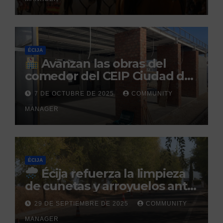
Caballar
ÉCIJA
Avanzan las obras del
comedor del CEIP Ciudad del
Sol: su finalización está
7 DE OCTUBRE DE 2025
COMMUNITY
prevista para finales de 2025
MANAGER
ÉCIJA
Écija refuerza la limpieza
de cunetas y arroyuelos ante
la llegada de las lluvias
29 DE SEPTIEMBRE DE 2025
COMMUNITY
otoñales
MANAGER