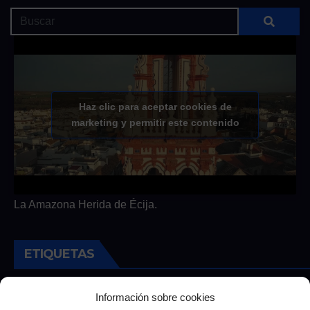
Haz clic para aceptar cookies de
marketing y permitir este contenido
La Amazona Herida de Écija.
ETIQUETAS
Andalucia
Andalucía
Cultura
Deportes
Ecija
Información sobre cookies