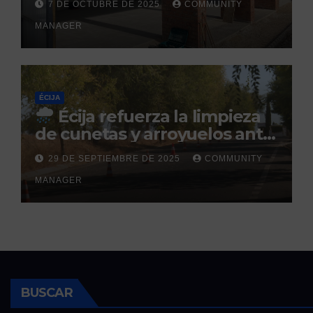
7 DE OCTUBRE DE 2025
COMMUNITY
prevista para finales de 2025
MANAGER
ÉCIJA
Écija refuerza la limpieza
de cunetas y arroyuelos ante
la llegada de las lluvias
29 DE SEPTIEMBRE DE 2025
COMMUNITY
otoñales
MANAGER
BUSCAR