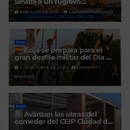
Sevilla a un fugitivo
reclamado por narcotráfico
4 DE JULIO DE 2026
COMMUNITY MANAGER
tras no regresar a prisión
durante un permiso
penitenciario
ÉCIJA
Écija se prepara para el
gran desfile militar del Día de
la Hispanidad organizado por
7 DE OCTUBRE DE 2025
COMMUNITY
el Centro Militar de Cría
MANAGER
Caballar
ÉCIJA
Avanzan las obras del
comedor del CEIP Ciudad del
Sol: su finalización está