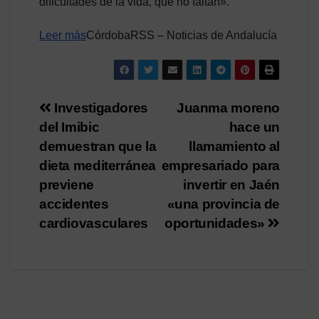
dificultades de la vida, que no faltan».
Leer más
CórdobaRSS – Noticias de Andalucía
Navegación
Investigadores
Juanma moreno
del Imibic
hace un
de
demuestran que la
llamamiento al
entradas
dieta mediterránea
empresariado para
previene
invertir en Jaén
accidentes
«una provincia de
cardiovasculares
oportunidades»