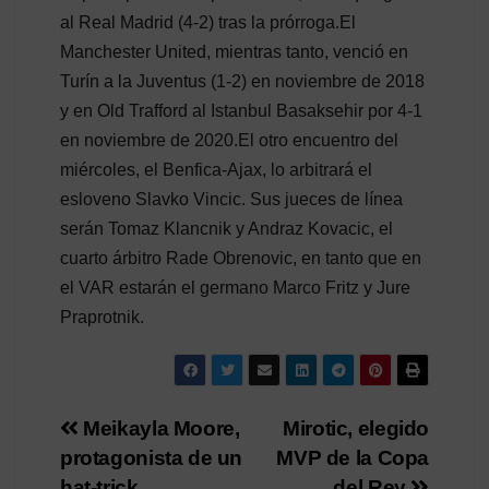
al Real Madrid (4-2) tras la prórroga.El
Manchester United, mientras tanto, venció en
Turín a la Juventus (1-2) en noviembre de 2018
y en Old Trafford al Istanbul Basaksehir por 4-1
en noviembre de 2020.El otro encuentro del
miércoles, el Benfica-Ajax, lo arbitrará el
esloveno Slavko Vincic. Sus jueces de línea
serán Tomaz Klancnik y Andraz Kovacic, el
cuarto árbitro Rade Obrenovic, en tanto que en
el VAR estarán el germano Marco Fritz y Jure
Praprotnik.
Navegación
Meikayla Moore,
Mirotic, elegido
protagonista de un
MVP de la Copa
de
hat-trick
del Rey