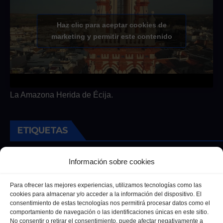
Haz clic para aceptar cookies de
marketing y permitir este contenido
La Amazona Herida de Écija.
ETIQUETAS
Andalucia
Andalucía
Cultura
Deportes
Ecija
Información sobre cookies
Entrevista
Entrevistas
Salud
Para ofrecer las mejores experiencias, utilizamos tecnologías como las
cookies para almacenar y/o acceder a la información del dispositivo. El
consentimiento de estas tecnologías nos permitirá procesar datos como el
comportamiento de navegación o las identificaciones únicas en este sitio.
No consentir o retirar el consentimiento, puede afectar negativamente a