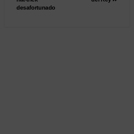
entradas
desafortunado