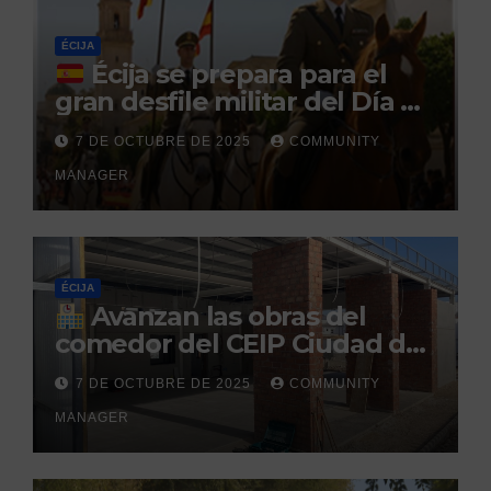
penitenciario
ÉCIJA
Écija se prepara para el
gran desfile militar del Día de
la Hispanidad organizado por
7 DE OCTUBRE DE 2025
COMMUNITY
el Centro Militar de Cría
MANAGER
Caballar
ÉCIJA
Avanzan las obras del
comedor del CEIP Ciudad del
Sol: su finalización está
7 DE OCTUBRE DE 2025
COMMUNITY
prevista para finales de 2025
MANAGER