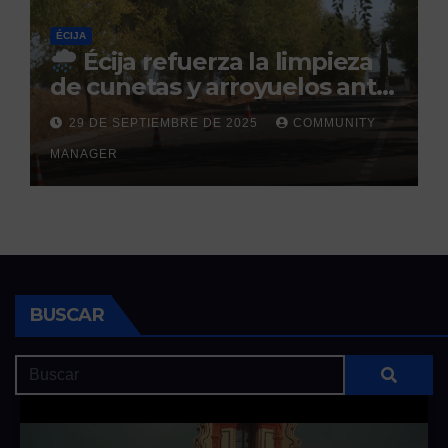
ÉCIJA
Écija refuerza la limpieza
de cunetas y arroyuelos ante
la llegada de las lluvias
29 DE SEPTIEMBRE DE 2025
COMMUNITY
otoñales
MANAGER
BUSCAR