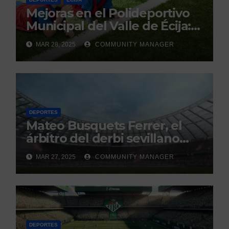
Mejoras en el Polideportivo
Municipal del Valle de Écija:
Renovación y Mantenimiento
MAR 28, 2025
COMMUNITY MANAGER
Continuo.
DEPORTES
Mateo Busquets Ferrer, el
árbitro del derbi sevillano
con un historial que genera
MAR 27, 2025
COMMUNITY MANAGER
debate
DEPORTES