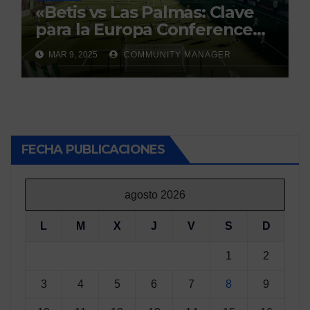
«Betis vs Las Palmas: Clave
para la Europa Conference
League»
MAR 9, 2025
COMMUNITY MANAGER
FECHA PUBLICACIONES
agosto 2026
L
M
X
J
V
S
D
1
2
3
4
5
6
7
8
9