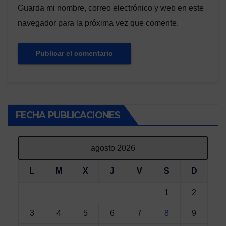
Guarda mi nombre, correo electrónico y web en este
navegador para la próxima vez que comente.
FECHA PUBLICACIONES
agosto 2026
L
M
X
J
V
S
D
1
2
3
4
5
6
7
8
9