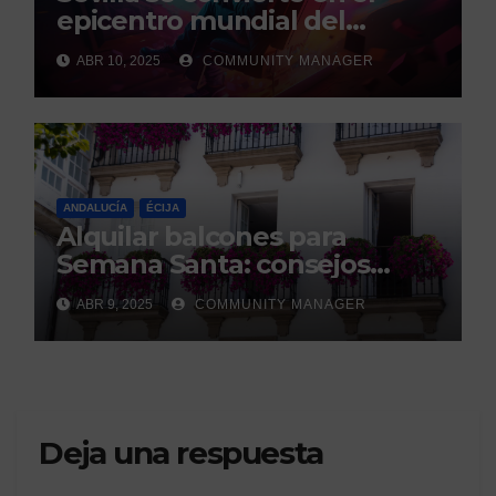
epicentro mundial del
gaming con la celebración de
ABR 10, 2025
COMMUNITY MANAGER
los GEM Awards.
ANDALUCÍA
ÉCIJA
Alquilar balcones para
Semana Santa: consejos
legales de la Asociación
ABR 9, 2025
COMMUNITY MANAGER
Española de Consumidores.
Deja una respuesta