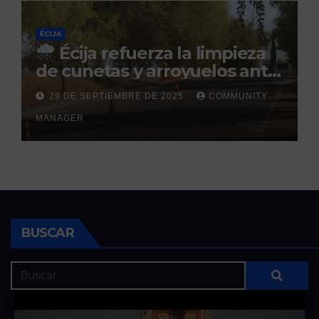
ÉCIJA
Écija refuerza la limpieza
de cunetas y arroyuelos ante
la llegada de las lluvias
29 DE SEPTIEMBRE DE 2025
COMMUNITY
otoñales
MANAGER
BUSCAR