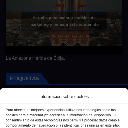
Haz clic para aceptar cookies de
marketing y permitir este contenido
La Amazona Herida de Écija.
ETIQUETAS
Andalucia
Andalucía
Cultura
Deportes
Ecija
Información sobre cookies
Entrevista
Entrevistas
Salud
Para ofrecer las mejores experiencias, utilizamos tecnologías como las
cookies para almacenar y/o acceder a la información del dispositivo. El
consentimiento de estas tecnologías nos permitirá procesar datos como el
comportamiento de navegación o las identificaciones únicas en este sitio.