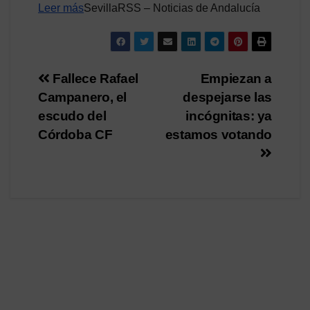
Leer más
SevillaRSS – Noticias de Andalucía
Navegación
Fallece Rafael
Empiezan a
Campanero, el
despejarse las
de
escudo del
incógnitas: ya
entradas
Córdoba CF
estamos votando