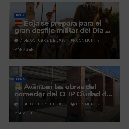
penitenciario
ÉCIJA
Écija se prepara para el
gran desfile militar del Día de
la Hispanidad organizado por
7 DE OCTUBRE DE 2025
COMMUNITY
el Centro Militar de Cría
MANAGER
Caballar
ÉCIJA
Avanzan las obras del
comedor del CEIP Ciudad del
Sol: su finalización está
7 DE OCTUBRE DE 2025
COMMUNITY
prevista para finales de 2025
MANAGER