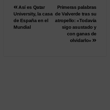
Navegación
Así es Qatar
Primeras palabras
University, la casa
de Valverde tras su
de
de España en el
atropello: «Todavía
entradas
Mundial
sigo asustado y
con ganas de
olvidarlo»