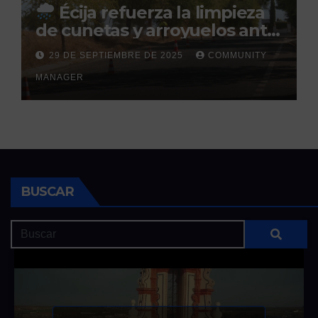
Écija refuerza la limpieza
de cunetas y arroyuelos ante
la llegada de las lluvias
29 DE SEPTIEMBRE DE 2025
COMMUNITY
otoñales
MANAGER
BUSCAR