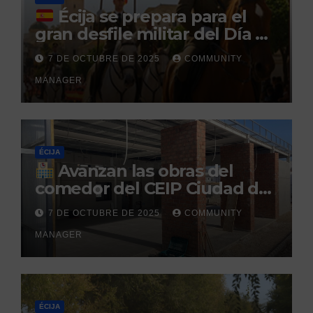
Écija se prepara para el
gran desfile militar del Día de
la Hispanidad organizado por
7 DE OCTUBRE DE 2025
COMMUNITY
el Centro Militar de Cría
MANAGER
Caballar
ÉCIJA
Avanzan las obras del
comedor del CEIP Ciudad del
Sol: su finalización está
7 DE OCTUBRE DE 2025
COMMUNITY
prevista para finales de 2025
MANAGER
ÉCIJA