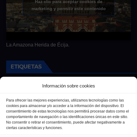
Haz clic para aceptar cookies de
marketing y permitir este contenido
La Amazona Herida de Écija.
ETIQUETAS
Andalucia
Andalucía
Cultura
Deportes
Ecija
Información sobre cookies
Entrevista
Entrevistas
Salud
Para ofrecer las mejores experiencias, utilizamos tecnologías como las
cookies para almacenar y/o acceder a la información del dispositivo. El
consentimiento de estas tecnologías nos permitirá procesar datos como el
comportamiento de navegación o las identificaciones únicas en este sitio.
No consentir o retirar el consentimiento, puede afectar negativamente a
ciertas características y funciones.