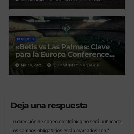
debate
DEPORTES
«Betis vs Las Palmas: Clave
para la Europa Conference
League»
MAR 9, 2025
COMMUNITY MANAGER
Deja una respuesta
Tu dirección de correo electrónico no será publicada.
Los campos obligatorios están marcados con
*