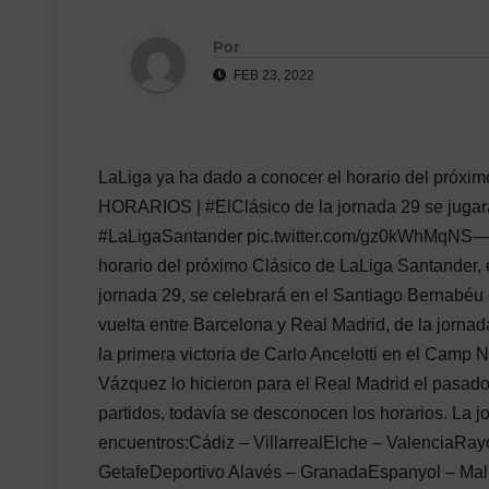
Por
FEB 23, 2022
LaLiga ya ha dado a conocer el horario del próxim
HORARIOS | #ElClásico de la jornada 29 se jugar
#LaLigaSantander pic.twitter.com/gz0kWhMqNS— 
horario del próximo Clásico de LaLiga Santander, e
jornada 29, se celebrará en el Santiago Bernabéu 
vuelta entre Barcelona y Real Madrid, de la jornada
la primera victoria de Carlo Ancelotti en el Camp
Vázquez lo hicieron para el Real Madrid el pasado
partidos, todavía se desconocen los horarios. La 
encuentros:Cádiz – VillarrealElche – ValenciaRayo
GetafeDeportivo Alavés – GranadaEspanyol – Mal