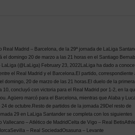
o Real Madrid – Barcelona, de la 29ª jornada de LaLiga Santan
á el domingo 20 de marzo a las 21 horas en el Santiago Berna
LaLiga (@LaLiga) February 23, 2022LaLiga ha dado a conocer
ntre el Real Madrid y el Barcelona.El partido, correspondiente 
el domingo, 20 de marzo de las 21 horas.El duelo de la primera
 10, concluyó con victoria para el Real Madrid por 1-2, en la qu
 Nou. Agüero marcó para el Barcelona, mientras que Alaba y Luc
 24 de octubre.Resto de partidos de la jornada 29Del resto de
jornada 29 en LaLiga Santander se completa con los siguientes
 Vallecano – Atlético de MadridCelta de Vigo – Real BetisAthle
lorcaSevilla – Real SociedadOsasuna – Levante