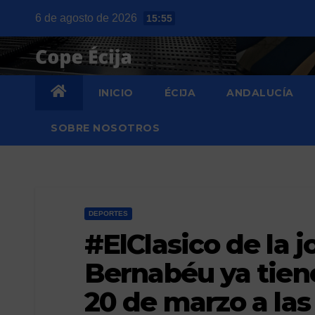
Saltar
6 de agosto de 2026
15:55
al
contenido
INICIO
ÉCIJA
ANDALUCÍA
SOBRE NOSOTROS
DEPORTES
#ElClasico de la 
Bernabéu ya tien
20 de marzo a las