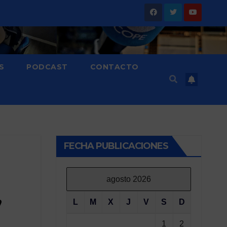
S
PODCAST
CONTACTO
FECHA PUBLICACIONES
agosto 2026
,
L
M
X
J
V
S
D
1
2