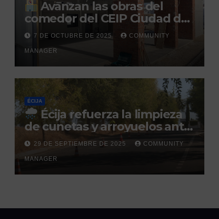
Avanzan las obras del
comedor del CEIP Ciudad del
Sol: su finalización está
7 DE OCTUBRE DE 2025
COMMUNITY
prevista para finales de 2025
MANAGER
ÉCIJA
Écija refuerza la limpieza
de cunetas y arroyuelos ante
la llegada de las lluvias
29 DE SEPTIEMBRE DE 2025
COMMUNITY
otoñales
MANAGER