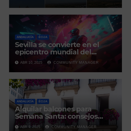
ANDALUCÍA
ÉCIJA
Sevilla se convierte en el
epicentro mundial del
gaming con la celebración de
ABR 10, 2025
COMMUNITY MANAGER
los GEM Awards.
ANDALUCÍA
ÉCIJA
Alquilar balcones para
Semana Santa: consejos
legales de la Asociación
ABR 9, 2025
COMMUNITY MANAGER
Española de Consumidores.