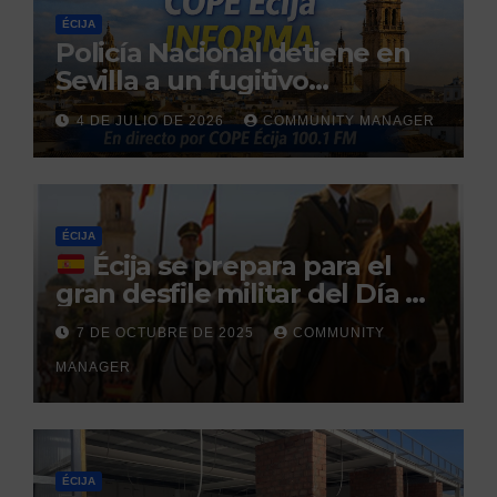
ÉCIJA
Policía Nacional detiene en
Sevilla a un fugitivo
reclamado por narcotráfico
4 DE JULIO DE 2026
COMMUNITY MANAGER
tras no regresar a prisión
durante un permiso
penitenciario
ÉCIJA
Écija se prepara para el
gran desfile militar del Día de
la Hispanidad organizado por
7 DE OCTUBRE DE 2025
COMMUNITY
el Centro Militar de Cría
MANAGER
Caballar
ÉCIJA