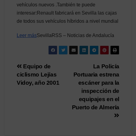
vehículos nuevos .También te puede
interesar:Renault fabricará en Sevilla las cajas
de todos sus vehículos híbridos a nivel mundial
Leer más
SevillaRSS – Noticias de Andalucía
Navegación
Equipo de
La Policía
ciclismo Lejías
Portuaria estrena
de
Vidoy, año 2001
escáner para la
entradas
inspección de
equipajes en el
Puerto de Almería