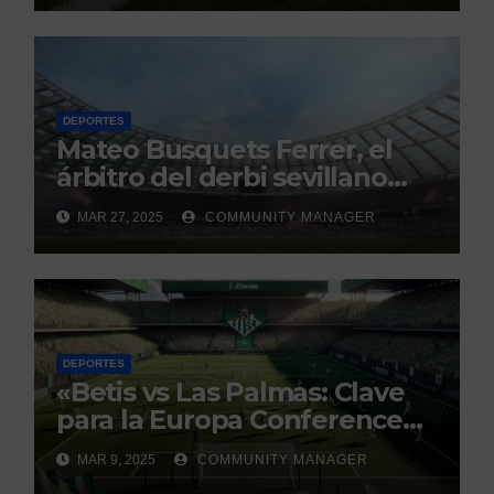
DEPORTES
Mateo Busquets Ferrer, el
árbitro del derbi sevillano
con un historial que genera
MAR 27, 2025
COMMUNITY MANAGER
debate
DEPORTES
«Betis vs Las Palmas: Clave
para la Europa Conference
League»
MAR 9, 2025
COMMUNITY MANAGER