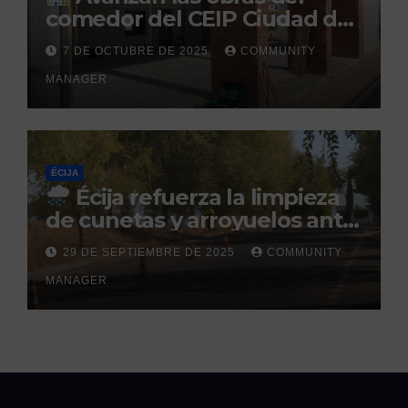
comedor del CEIP Ciudad del
Sol: su finalización está
7 DE OCTUBRE DE 2025
COMMUNITY
prevista para finales de 2025
MANAGER
ÉCIJA
Écija refuerza la limpieza
de cunetas y arroyuelos ante
la llegada de las lluvias
29 DE SEPTIEMBRE DE 2025
COMMUNITY
otoñales
MANAGER