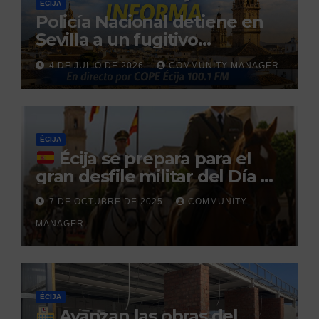
ÉCIJA
Policía Nacional detiene en
Sevilla a un fugitivo
reclamado por narcotráfico
4 DE JULIO DE 2026
COMMUNITY MANAGER
tras no regresar a prisión
durante un permiso
penitenciario
ÉCIJA
Écija se prepara para el
gran desfile militar del Día de
la Hispanidad organizado por
7 DE OCTUBRE DE 2025
COMMUNITY
el Centro Militar de Cría
MANAGER
Caballar
ÉCIJA
Avanzan las obras del