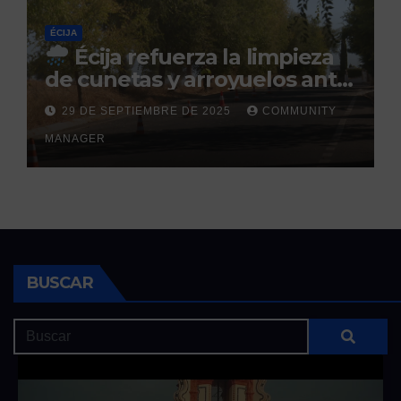
ÉCIJA
Écija refuerza la limpieza
de cunetas y arroyuelos ante
la llegada de las lluvias
29 DE SEPTIEMBRE DE 2025
COMMUNITY
otoñales
MANAGER
BUSCAR