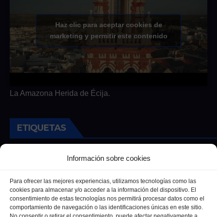
Haz clic para aceptar cookies de
marketing y permitir este contenido
La Amazona Herida de Écija.
ETIQUETAS
Andalucia
Andalucía
Cultura
Deportes
Ecija
Información sobre cookies
Entrevista
Entrevistas
Salud
Para ofrecer las mejores experiencias, utilizamos tecnologías como las
cookies para almacenar y/o acceder a la información del dispositivo. El
consentimiento de estas tecnologías nos permitirá procesar datos como el
comportamiento de navegación o las identificaciones únicas en este sitio.
No consentir o retirar el consentimiento, puede afectar negativamente a