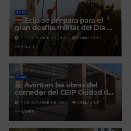
penitenciario
ÉCIJA
Écija se prepara para el
gran desfile militar del Día de
la Hispanidad organizado por
7 DE OCTUBRE DE 2025
COMMUNITY
el Centro Militar de Cría
MANAGER
Caballar
ÉCIJA
Avanzan las obras del
comedor del CEIP Ciudad del
Sol: su finalización está
7 DE OCTUBRE DE 2025
COMMUNITY
prevista para finales de 2025
MANAGER