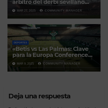
árbitro del derbi sevillano
con un historial que genera
MAR 27, 2025
COMMUNITY MANAGER
debate
DEPORTES
«Betis vs Las Palmas: Clave
para la Europa Conference
League»
MAR 9, 2025
COMMUNITY MANAGER
Deja una respuesta