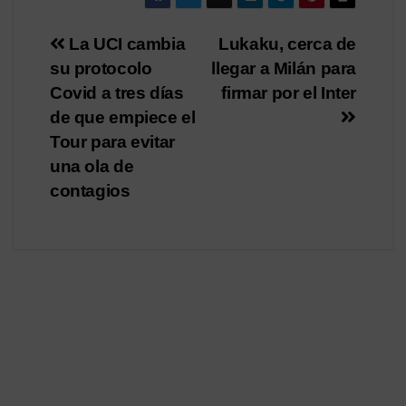
Navegación
La UCI cambia
Lukaku, cerca de
su protocolo
llegar a Milán para
de
Covid a tres días
firmar por el Inter
entradas
de que empiece el
Tour para evitar
una ola de
contagios