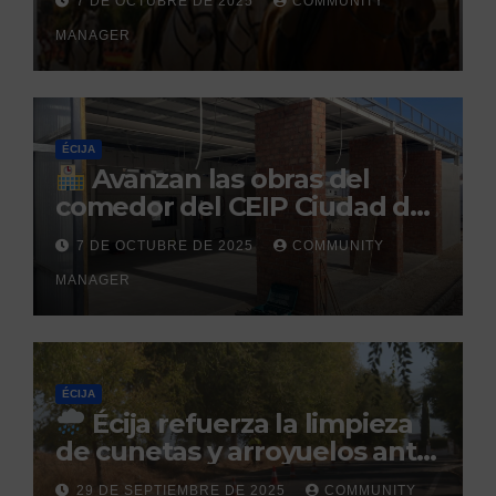
7 DE OCTUBRE DE 2025
COMMUNITY
el Centro Militar de Cría
MANAGER
Caballar
ÉCIJA
Avanzan las obras del
comedor del CEIP Ciudad del
Sol: su finalización está
7 DE OCTUBRE DE 2025
COMMUNITY
prevista para finales de 2025
MANAGER
ÉCIJA
Écija refuerza la limpieza
de cunetas y arroyuelos ante
la llegada de las lluvias
29 DE SEPTIEMBRE DE 2025
COMMUNITY