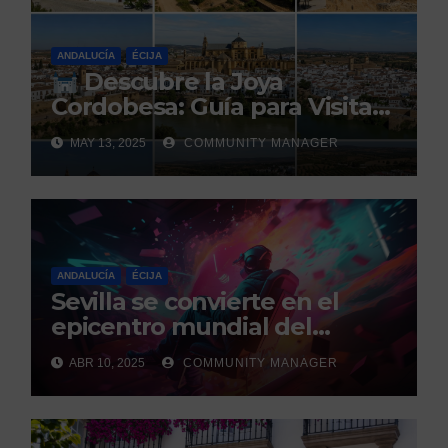
ANDALUCÍA
ÉCIJA
Descubre la Joya
Cordobesa: Guía para Visitar
los 5 Pueblos Más Bonitos
MAY 13, 2025
COMMUNITY MANAGER
ANDALUCÍA
ÉCIJA
Sevilla se convierte en el
epicentro mundial del
gaming con la celebración de
ABR 10, 2025
COMMUNITY MANAGER
los GEM Awards.