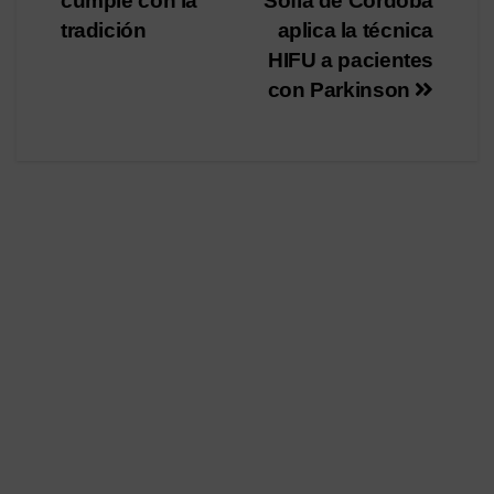
cumple con la
Sofía de Córdoba
de
tradición
aplica la técnica
entradas
HIFU a pacientes
con Parkinson