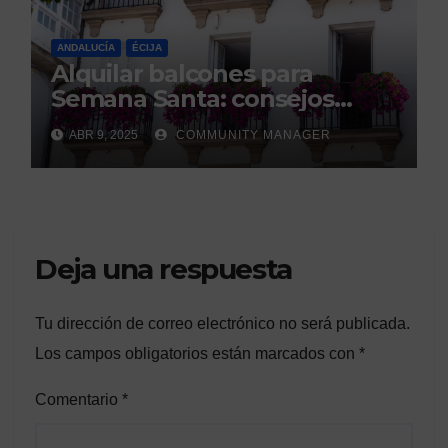
ANDALUCÍA
ÉCIJA
Alquilar balcones para
Semana Santa: consejos
legales de la Asociación
ABR 9, 2025
COMMUNITY MANAGER
Española de Consumidores.
Deja una respuesta
Tu dirección de correo electrónico no será publicada.
Los campos obligatorios están marcados con
*
Comentario
*