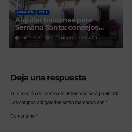
ANDALUCÍA
ÉCIJA
Alquilar balcones para
Semana Santa: consejos
legales de la Asociación
ABR 9, 2025
COMMUNITY MANAGER
Española de Consumidores.
Deja una respuesta
Tu dirección de correo electrónico no será publicada.
Los campos obligatorios están marcados con
*
Comentario
*