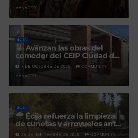
el Centro Militar de Cría
MANAGER
Caballar
ÉCIJA
Avanzan las obras del
comedor del CEIP Ciudad del
Sol: su finalización está
7 DE OCTUBRE DE 2025
COMMUNITY
prevista para finales de 2025
MANAGER
ÉCIJA
Écija refuerza la limpieza
de cunetas y arroyuelos ante
la llegada de las lluvias
29 DE SEPTIEMBRE DE 2025
COMMUNITY