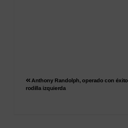
Navegación
Anthony Randolph, operado con éxito 
rodilla izquierda
de
entradas