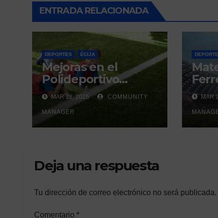
ENTRADA RELACIONADA
DEPORTES
ÉCIJA
DEPORT
Mejoras en el
Mat
Polideportivo
Ferre
Municipal del Valle
derb
MAR 28, 2025
COMMUNITY
MAR 2
de Écija:
un h
Renovación y
MANAGER
gene
MANAG
Mantenimiento
Continuo.
Deja una respuesta
Tu dirección de correo electrónico no será publicada.
Comentario
*