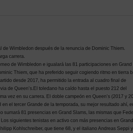
ipal de Wimbledon después de la renuncia de Dominic Thiem.
rga carrera.
orneo de Wimbledon e igualará las 81 participaciones en Grand
inic Thiem, que ha preferido seguir cogiendo ritmo en tierra b
artido desde 2017, ha permitido la entrada al cuadro final de
via de Queen’s.El toledano ha caído hasta el puesto 212 del
ima vez en su carrera. El doble campeón en Queen’s (2017 y 2
l en el tercer Grande de la temporada, su mejor resultado ahí, e
ano sumará 81 presencias en Grand Slams, las mismas que Fede
Los siguientes tenistas en activo con más presencias en Gran
lipp Kohlschreiber, que tiene 68, y el italiano Andreas Seppi y