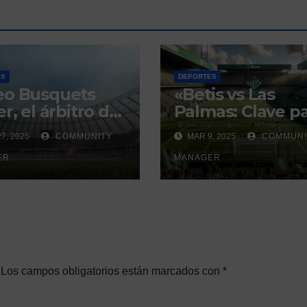
ES
DEPORTES
eo Busquets
«Betis vs Las
r, el árbitro del
Palmas: Clave p
i sevillano con
la Europa
7, 2025
COMMUNITY
MAR 9, 2025
COMMUNI
istorial que
Conference
ra debate
ER
League»
MANAGER
Los campos obligatorios están marcados con
*