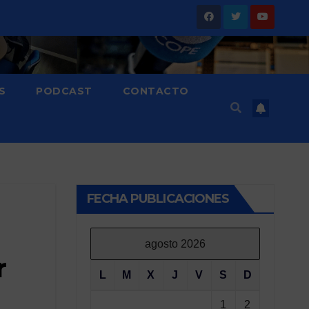
S
PODCAST
CONTACTO
FECHA PUBLICACIONES
agosto 2026
r
L
M
X
J
V
S
D
1
2