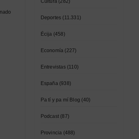
Cultura
(282)
enado
Deportes
(11.331)
Écija
(458)
Economía
(227)
Entrevistas
(110)
España
(938)
Pa tí y pa mí Blog
(40)
Podcast
(87)
Provincia
(488)