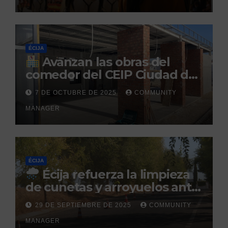
Caballar
ÉCIJA
Avanzan las obras del
comedor del CEIP Ciudad del
Sol: su finalización está
7 DE OCTUBRE DE 2025
COMMUNITY
prevista para finales de 2025
MANAGER
ÉCIJA
Écija refuerza la limpieza
de cunetas y arroyuelos ante
la llegada de las lluvias
29 DE SEPTIEMBRE DE 2025
COMMUNITY
otoñales
MANAGER