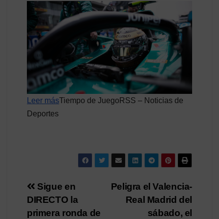
Leer más
Tiempo de JuegoRSS – Noticias de
Deportes
Navegación
Sigue en
Peligra el Valencia-
DIRECTO la
Real Madrid del
de
primera ronda de
sábado, el