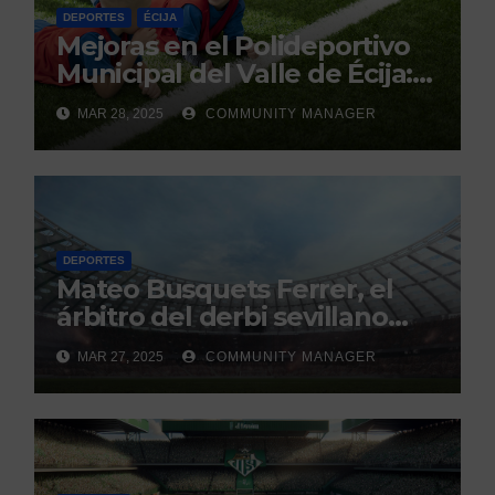
DEPORTES
ÉCIJA
Mejoras en el Polideportivo
Municipal del Valle de Écija:
Renovación y Mantenimiento
MAR 28, 2025
COMMUNITY MANAGER
Continuo.
DEPORTES
Mateo Busquets Ferrer, el
árbitro del derbi sevillano
con un historial que genera
MAR 27, 2025
COMMUNITY MANAGER
debate