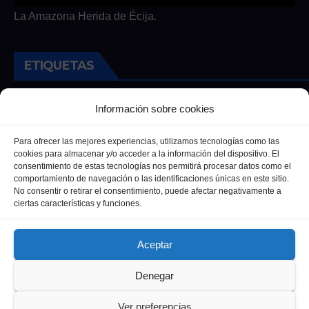
La Amazona Herida de Écija.
ETIQUETAS
Andalucia
Andalucía
Cultura
Deportes
Ecija
Información sobre cookies
Entrevista
Entrevistas
Salud
Para ofrecer las mejores experiencias, utilizamos tecnologías como las
cookies para almacenar y/o acceder a la información del dispositivo. El
consentimiento de estas tecnologías nos permitirá procesar datos como el
comportamiento de navegación o las identificaciones únicas en este sitio.
No consentir o retirar el consentimiento, puede afectar negativamente a
ciertas características y funciones.
Aceptar
Denegar
Funciona gracias a WordPress
|
Tema: Newsup de
Themeansar
Ver preferencias