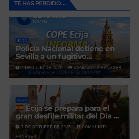
TE HAS PERDIDO...
ÉCIJA
Policía Nacional detiene en
Sevilla a un fugitivo
reclamado por narcotráfico
4 DE JULIO DE 2026
COMMUNITY MANAGER
tras no regresar a prisión
durante un permiso
penitenciario
ÉCIJA
Écija se prepara para el
gran desfile militar del Día de
la Hispanidad organizado por
7 DE OCTUBRE DE 2025
COMMUNITY
el Centro Militar de Cría
MANAGER