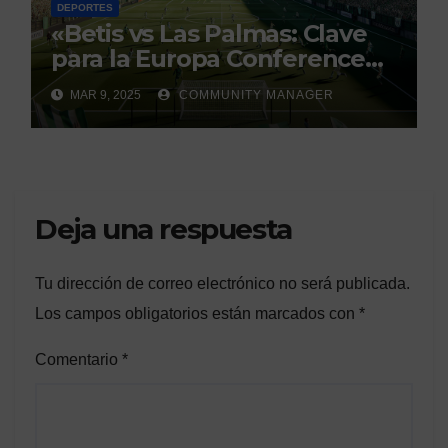
DEPORTES
«Betis vs Las Palmas: Clave
para la Europa Conference
League»
MAR 9, 2025
COMMUNITY MANAGER
Deja una respuesta
Tu dirección de correo electrónico no será publicada.
Los campos obligatorios están marcados con
*
Comentario
*