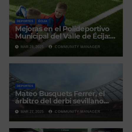
DEPORTES
ÉCIJA
Mejoras en el Polideportivo
Municipal del Valle de Écija:
Renovación y Mantenimiento
MAR 28, 2025
COMMUNITY MANAGER
Continuo.
DEPORTES
Mateo Busquets Ferrer, el
árbitro del derbi sevillano
con un historial que genera
MAR 27, 2025
COMMUNITY MANAGER
debate