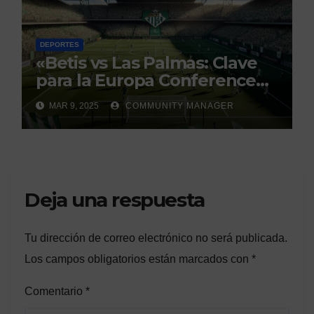
DEPORTES
«Betis vs Las Palmas: Clave
para la Europa Conference
League»
MAR 9, 2025
COMMUNITY MANAGER
Deja una respuesta
Tu dirección de correo electrónico no será publicada.
Los campos obligatorios están marcados con
*
Comentario
*