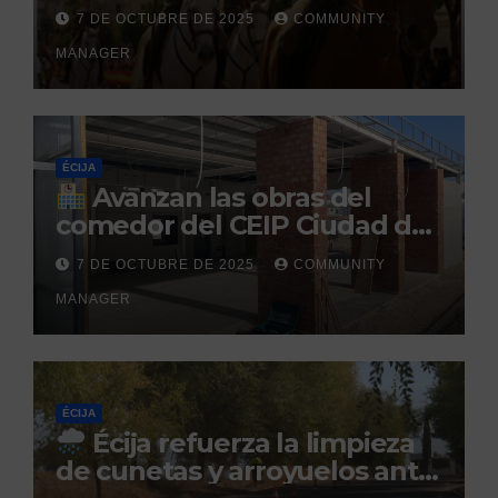
la Hispanidad organizado por
7 DE OCTUBRE DE 2025
COMMUNITY
el Centro Militar de Cría
MANAGER
Caballar
ÉCIJA
Avanzan las obras del
comedor del CEIP Ciudad del
Sol: su finalización está
7 DE OCTUBRE DE 2025
COMMUNITY
prevista para finales de 2025
MANAGER
ÉCIJA
Écija refuerza la limpieza
de cunetas y arroyuelos ante