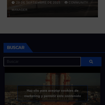
la llegada de las lluvias
29 DE SEPTIEMBRE DE 2025
COMMUNITY
otoñales
MANAGER
BUSCAR
Haz clic para aceptar cookies de
marketing y permitir este contenido