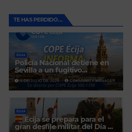
TE HAS PERDIDO...
ÉCIJA
Policía Nacional detiene en
Sevilla a un fugitivo
reclamado por narcotráfico
4 DE JULIO DE 2026
COMMUNITY MANAGER
tras no regresar a prisión
durante un permiso
penitenciario
ÉCIJA
Écija se prepara para el
gran desfile militar del Día de