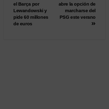
de
el Barça por
abre la opción de
entradas
Lewandowski y
marcharse del
pide 60 millones
PSG este verano
de euros