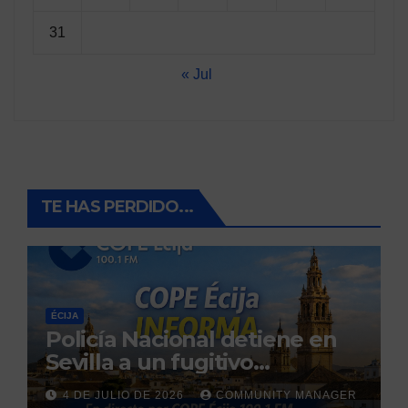
31
« Jul
TE HAS PERDIDO...
ÉCIJA
Policía Nacional detiene en
Sevilla a un fugitivo
reclamado por narcotráfico
4 DE JULIO DE 2026
COMMUNITY MANAGER
tras no regresar a prisión