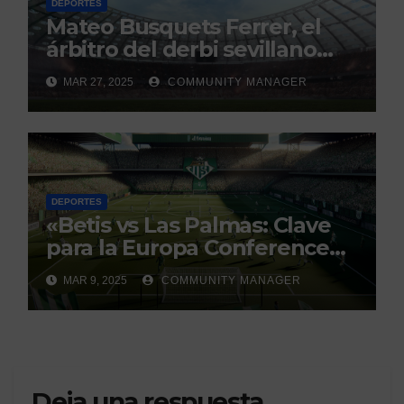
DEPORTES
Mateo Busquets Ferrer, el
árbitro del derbi sevillano
con un historial que genera
MAR 27, 2025
COMMUNITY MANAGER
debate
DEPORTES
«Betis vs Las Palmas: Clave
para la Europa Conference
League»
MAR 9, 2025
COMMUNITY MANAGER
Deja una respuesta