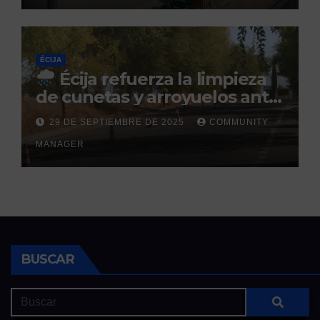
ÉCIJA
Écija refuerza la limpieza
de cunetas y arroyuelos ante
la llegada de las lluvias
29 DE SEPTIEMBRE DE 2025
COMMUNITY
otoñales
MANAGER
BUSCAR