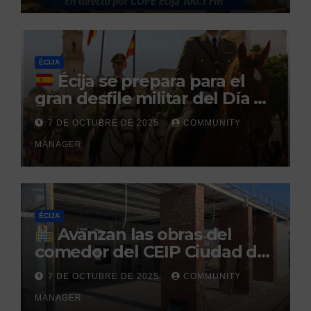
durante un permiso
penitenciario
ÉCIJA
Écija se prepara para el
gran desfile militar del Día de
la Hispanidad organizado por
7 DE OCTUBRE DE 2025
COMMUNITY
el Centro Militar de Cría
MANAGER
Caballar
ÉCIJA
Avanzan las obras del
comedor del CEIP Ciudad del
Sol: su finalización está
7 DE OCTUBRE DE 2025
COMMUNITY
prevista para finales de 2025
MANAGER