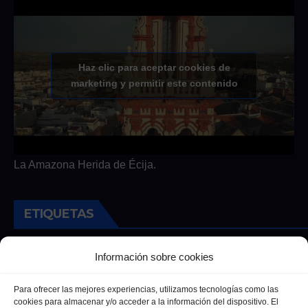
Haz clic para aceptar cookies de
marketing y permitir este contenido
La Amazona Herida de Écija.
ETIQUETAS
Andalucia
Andalucía
Cultura
Deportes
Ecija
Información sobre cookies
Entrevista
Entrevistas
Salud
Para ofrecer las mejores experiencias, utilizamos tecnologías como las
cookies para almacenar y/o acceder a la información del dispositivo. El