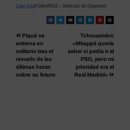
Leer más
FútbolRSS – Noticias de Deportes
Navegación
Piqué se
Tchouaméni:
entrena en
«Mbappé quería
de
solitario tras el
saber si podía ir al
entradas
revuelo de las
PSG, pero mi
últimas horas
prioridad era el
sobre su futuro
Real Madrid»