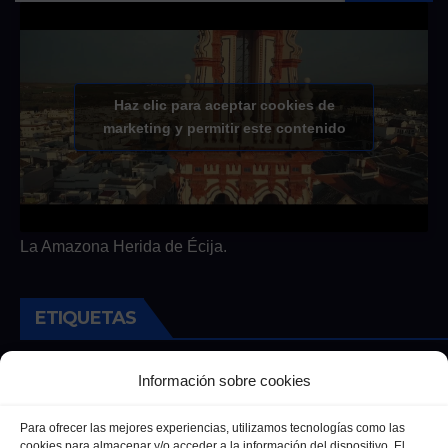
Haz clic para aceptar cookies de
marketing y permitir este contenido
La Amazona Herida de Écija.
ETIQUETAS
Andalucia
Andalucía
Cultura
Deportes
Ecija
Información sobre cookies
Entrevista
Entrevistas
Salud
Para ofrecer las mejores experiencias, utilizamos tecnologías como las
cookies para almacenar y/o acceder a la información del dispositivo. El