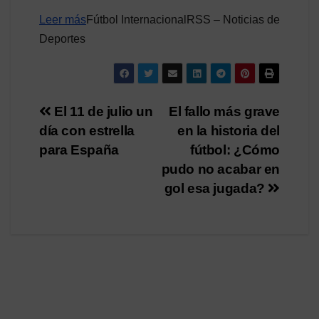
Leer más
Fútbol InternacionalRSS – Noticias de
Deportes
Navegación
El 11 de julio un
El fallo más grave
día con estrella
en la historia del
de
para España
fútbol: ¿Cómo
entradas
pudo no acabar en
gol esa jugada?