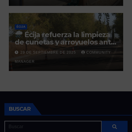
ÉCIJA
Écija refuerza la limpieza
de cunetas y arroyuelos ante
la llegada de las lluvias
29 DE SEPTIEMBRE DE 2025
COMMUNITY
otoñales
MANAGER
BUSCAR