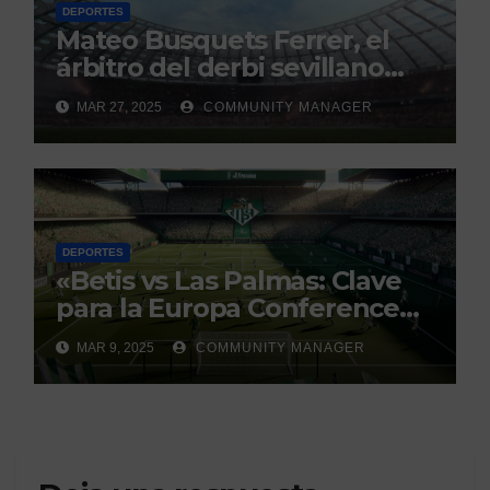
DEPORTES
Mateo Busquets Ferrer, el
árbitro del derbi sevillano
con un historial que genera
MAR 27, 2025
COMMUNITY MANAGER
debate
DEPORTES
«Betis vs Las Palmas: Clave
para la Europa Conference
League»
MAR 9, 2025
COMMUNITY MANAGER