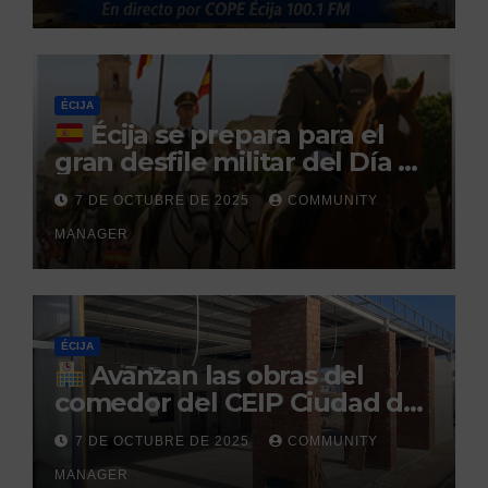
tras no regresar a prisión
durante un permiso
penitenciario
ÉCIJA
Écija se prepara para el
gran desfile militar del Día de
la Hispanidad organizado por
7 DE OCTUBRE DE 2025
COMMUNITY
el Centro Militar de Cría
MANAGER
Caballar
ÉCIJA
Avanzan las obras del
comedor del CEIP Ciudad del
Sol: su finalización está
7 DE OCTUBRE DE 2025
COMMUNITY
prevista para finales de 2025
MANAGER