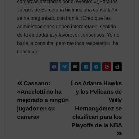
comarcas afectadas por el evento: «¿Para los
Juegos de Barcelona hicimos una consulta?»,
se ha preguntado con ironía.»Creo que las
administraciones deben interpretar el sentido
de la ciudadanía y favorecer consensos. Yo no
haría la consulta, pero me toca respetarlo», ha
concluido.
Navegación
Cassano:
Los Atlanta Hawks
«Ancelotti no ha
y los Pelicans de
de
mejorado a ningún
Willy
entradas
jugador en su
Hernangómez se
carrera»
clasifican para los
Playoffs de la NBA