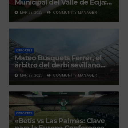
Municipal del Valle de Écija:
Renovación y Mantenimiento
MAR 28, 2025
COMMUNITY MANAGER
Continuo.
DEPORTES
Mateo Busquets Ferrer, el
árbitro del derbi sevillano
con un historial que genera
MAR 27, 2025
COMMUNITY MANAGER
debate
DEPORTES
«Betis vs Las Palmas: Clave
para la Europa Conference