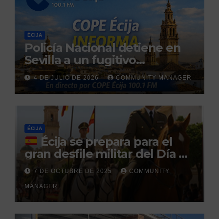
ÉCIJA
Policía Nacional detiene en
Sevilla a un fugitivo
reclamado por narcotráfico
4 DE JULIO DE 2026
COMMUNITY MANAGER
tras no regresar a prisión
durante un permiso
penitenciario
ÉCIJA
Écija se prepara para el
gran desfile militar del Día de
la Hispanidad organizado por
7 DE OCTUBRE DE 2025
COMMUNITY
el Centro Militar de Cría
MANAGER
Caballar