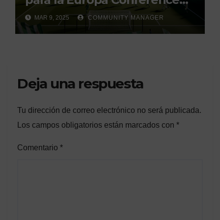
League»
MAR 9, 2025
COMMUNITY MANAGER
Deja una respuesta
Tu dirección de correo electrónico no será publicada.
Los campos obligatorios están marcados con
*
Comentario
*