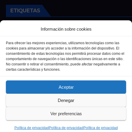
ETIQUETAS
Andalucia
Andalucía
Cultura
Deportes
Ecija
Información sobre cookies
Entrevista
Entrevistas
Salud
Para ofrecer las mejores experiencias, utilizamos tecnologías como las
cookies para almacenar y/o acceder a la información del dispositivo. El
consentimiento de estas tecnologías nos permitirá procesar datos como el
comportamiento de navegación o las identificaciones únicas en este sitio.
No consentir o retirar el consentimiento, puede afectar negativamente a
ciertas características y funciones.
Aceptar
Denegar
Funciona gracias a WordPress
|
Tema: Newsup de
Themeansar
Ver preferencias
Política de privacidad
Política de Cookies
Política de privacidad
Política de privacidad
Política de privacidad