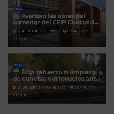
ÉCIJA
Avanzan las obras del
comedor del CEIP Ciudad del
Sol: su finalización está
7 DE OCTUBRE DE 2025
COMMUNITY
prevista para finales de 2025
MANAGER
ÉCIJA
Écija refuerza la limpieza
de cunetas y arroyuelos ante
la llegada de las lluvias
29 DE SEPTIEMBRE DE 2025
COMMUNITY
otoñales
MANAGER