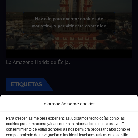
Haz clic para aceptar cookies de
marketing y permitir este contenido
La Amazona Herida de Écija.
ETIQUETAS
Andalucia
Andalucía
Cultura
Deportes
Ecija
Información sobre cookies
Entrevista
Entrevistas
Salud
Para ofrecer las mejores experiencias, utilizamos tecnologías como las
cookies para almacenar y/o acceder a la información del dispositivo. El
consentimiento de estas tecnologías nos permitirá procesar datos como el
comportamiento de navegación o las identificaciones únicas en este sitio.