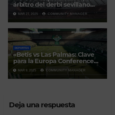
árbitro del derbi sevillano
con un historial que genera
MAR 27, 2025
COMMUNITY MANAGER
debate
DEPORTES
«Betis vs Las Palmas: Clave
para la Europa Conference
League»
MAR 9, 2025
COMMUNITY MANAGER
Deja una respuesta