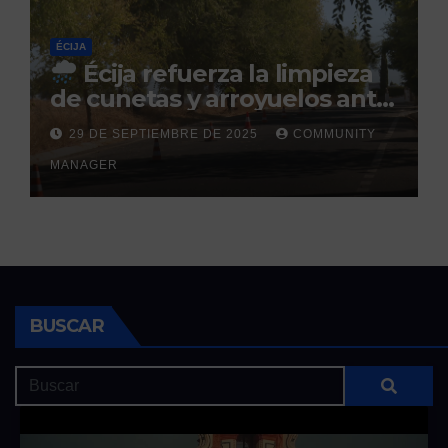
ÉCIJA
Écija refuerza la limpieza
de cunetas y arroyuelos ante
la llegada de las lluvias
29 DE SEPTIEMBRE DE 2025
COMMUNITY
otoñales
MANAGER
BUSCAR