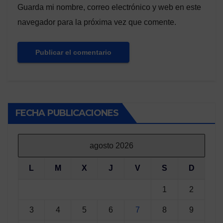
Guarda mi nombre, correo electrónico y web en este
navegador para la próxima vez que comente.
FECHA PUBLICACIONES
agosto 2026
L
M
X
J
V
S
D
1
2
3
4
5
6
7
8
9