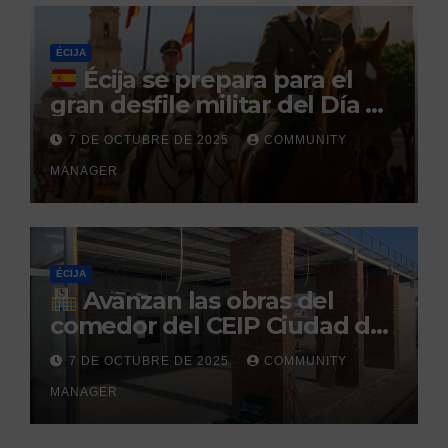
penitenciario
ÉCIJA
Écija se prepara para el
gran desfile militar del Día de
la Hispanidad organizado por
7 DE OCTUBRE DE 2025
COMMUNITY
el Centro Militar de Cría
MANAGER
Caballar
ÉCIJA
Avanzan las obras del
comedor del CEIP Ciudad del
Sol: su finalización está
7 DE OCTUBRE DE 2025
COMMUNITY
prevista para finales de 2025
MANAGER