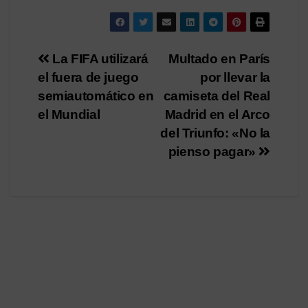
Navegación
La FIFA utilizará
Multado en París
el fuera de juego
por llevar la
de
semiautomático en
camiseta del Real
entradas
el Mundial
Madrid en el Arco
del Triunfo: «No la
pienso pagar»