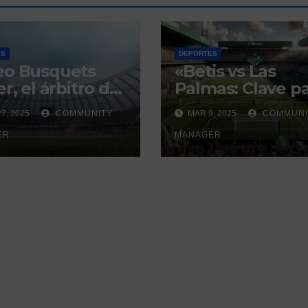
ES
DEPORTES
eo Busquets
«Betis vs Las
r, el árbitro del
Palmas: Clave p
i sevillano con
la Europa
7, 2025
COMMUNITY
MAR 9, 2025
COMMUNI
istorial que
Conference
ra debate
ER
League»
MANAGER