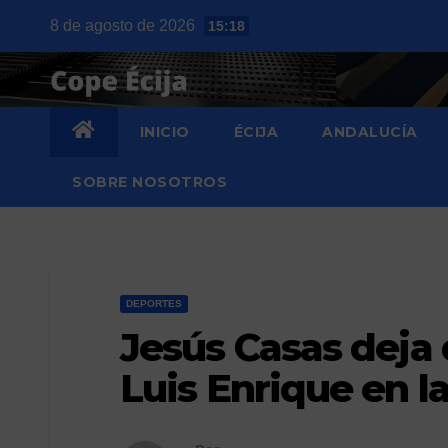
Saltar
8 de agosto de 2026
15:18
al
contenido
INICIO
ÉCIJA
ANDALUCÍA
SOBRE NOSOTROS
DEPORTES
Jesús Casas deja 
Luis Enrique en l