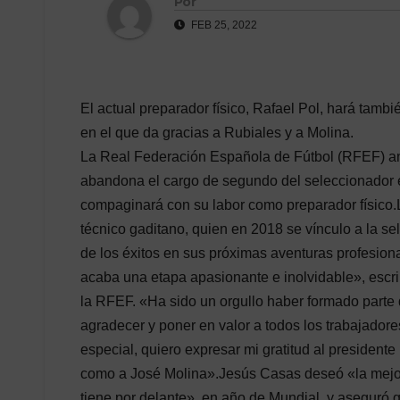
Por
FEB 25, 2022
El actual preparador físico, Rafael Pol, hará tam
en el que da gracias a Rubiales y a Molina.
La Real Federación Española de Fútbol (RFEF) an
abandona el cargo de segundo del seleccionador e
compaginará con su labor como preparador físico.
técnico gaditano, quien en 2018 se vínculo a la se
de los éxitos en sus próximas aventuras profesi
acaba una etapa apasionante e inolvidable», esc
la RFEF. «Ha sido un orgullo haber formado parte 
agradecer y poner en valor a todos los trabajadore
especial, quiero expresar mi gratitud al presidente
como a José Molina».Jesús Casas deseó «la mejor 
tiene por delante», en año de Mundial, y aseguró