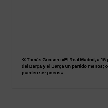
Navegación
Tomás Guasch: «El Real Madrid, a 15
del Barça y el Barça un partido menos; o
de
pueden ser pocos»
entradas