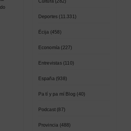
Cultura
(282)
ndo
Deportes
(11.331)
Écija
(458)
Economía
(227)
Entrevistas
(110)
España
(938)
Pa tí y pa mí Blog
(40)
Podcast
(87)
Provincia
(488)