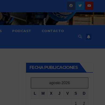
S
PODCAST
CONTACTO
FECHA PUBLICACIONES
agosto 2026
L
M
X
J
V
S
D
1
2