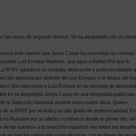
bién las veces de segundo técnico. Se ha despedido con un men
unció este viernes que Jesús Casas ha rescindido su contrato 
spañol Luis Enrique Martínez, que pasa a Rafael Pol que lo
La RFEF agradece su «trabajo, dedicación y profesionalidad» a
lección absoluta por petición de Luis Enrique; y le desea «el m
onales».Sin mencionar a Luis Enrique en su mensaje de desped
ribió en su despedida Jesús Casas en una despedida publicada
de la Selección Nacional durante estos cuatro años. Quiero
s de la RFEF por su trato y su alto grado de profesionalidad. En
 Luis Rubiales por su afecto y confianza desde el primer día, así
de las suertes» a la selección española «en todos los desafí
 que se marcha «reforzado como técnico», con el deseo de enca