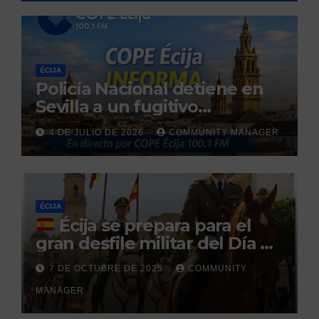
ÉCIJA
Policía Nacional detiene en
Sevilla a un fugitivo
reclamado por narcotráfico
4 DE JULIO DE 2026
COMMUNITY MANAGER
tras no regresar a prisión
durante un permiso
penitenciario
ÉCIJA
Écija se prepara para el
gran desfile militar del Día de
la Hispanidad organizado por
7 DE OCTUBRE DE 2025
COMMUNITY
el Centro Militar de Cría
MANAGER
Caballar