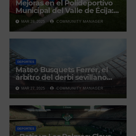
Mejoras en el Polideportivo
Municipal del Valle de Écija:
Renovación y Mantenimiento
MAR 28, 2025
COMMUNITY MANAGER
Continuo.
DEPORTES
Mateo Busquets Ferrer, el
árbitro del derbi sevillano
con un historial que genera
MAR 27, 2025
COMMUNITY MANAGER
debate
DEPORTES