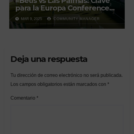
«Betis vs Las Palmas: Clave
para la Europa Conference
League»
MAR 9, 2025
COMMUNITY MANAGER
Deja una respuesta
Tu dirección de correo electrónico no será publicada.
Los campos obligatorios están marcados con
*
Comentario
*