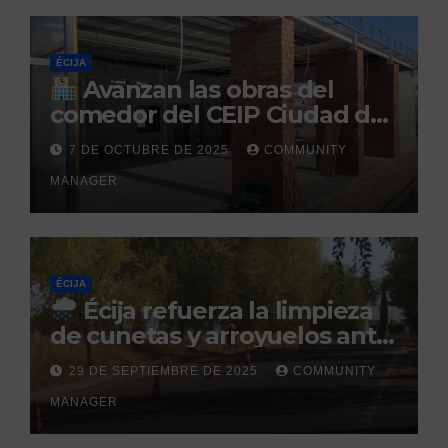
ÉCIJA
Avanzan las obras del
comedor del CEIP Ciudad del
Sol: su finalización está
7 DE OCTUBRE DE 2025
COMMUNITY
prevista para finales de 2025
MANAGER
ÉCIJA
Écija refuerza la limpieza
de cunetas y arroyuelos ante
la llegada de las lluvias
29 DE SEPTIEMBRE DE 2025
COMMUNITY
otoñales
MANAGER