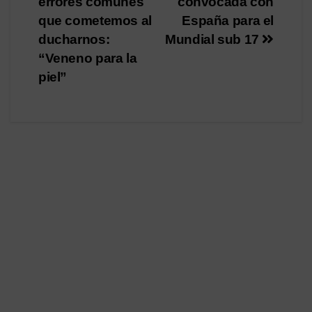
errores comunes
convocada con
entradas
que cometemos al
España para el
ducharnos:
Mundial sub 17
“Veneno para la
piel”