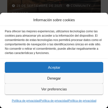
la llegada de las lluvias
29 DE SEPTIEMBRE DE 2025
COMMUNITY
otoñales
MANAGER
Información sobre cookies
Para ofrecer las mejores experiencias, utilizamos tecnologías como las
cookies para almacenar y/o acceder a la información del dispositivo. El
consentimiento de estas tecnologías nos permitirá procesar datos como el
comportamiento de navegación o las identificaciones únicas en este sitio.
No consentir o retirar el consentimiento, puede afectar negativamente a
BUSCAR
ciertas características y funciones.
Aceptar
Denegar
Ver preferencias
Haz clic para aceptar cookies de
Política de privacidad
Política de privacidad
Política de privacidad
marketing y permitir este contenido