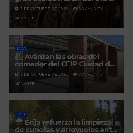
la Hispanidad organizado por
7 DE OCTUBRE DE 2025
COMMUNITY
el Centro Militar de Cría
MANAGER
Caballar
ÉCIJA
Avanzan las obras del
comedor del CEIP Ciudad del
Sol: su finalización está
7 DE OCTUBRE DE 2025
COMMUNITY
prevista para finales de 2025
MANAGER
ÉCIJA
Écija refuerza la limpieza
de cunetas y arroyuelos ante