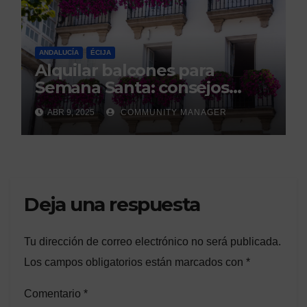
ANDALUCÍA
ÉCIJA
Alquilar balcones para
Semana Santa: consejos
legales de la Asociación
ABR 9, 2025
COMMUNITY MANAGER
Española de Consumidores.
Deja una respuesta
Tu dirección de correo electrónico no será publicada.
Los campos obligatorios están marcados con
*
Comentario
*