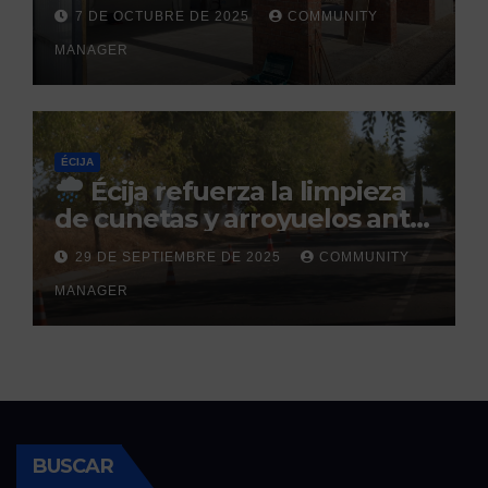
Sol: su finalización está
7 DE OCTUBRE DE 2025
COMMUNITY
prevista para finales de 2025
MANAGER
ÉCIJA
Écija refuerza la limpieza
de cunetas y arroyuelos ante
la llegada de las lluvias
29 DE SEPTIEMBRE DE 2025
COMMUNITY
otoñales
MANAGER
BUSCAR