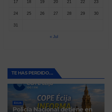
17
18
19
20
21
22
23
24
25
26
27
28
29
30
31
« Jul
TE HAS PERDIDO...
ÉCIJA
Policía Nacional detiene en