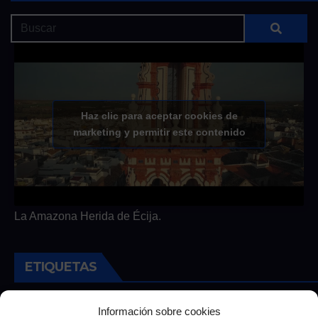
Haz clic para aceptar cookies de
marketing y permitir este contenido
La Amazona Herida de Écija.
ETIQUETAS
Andalucia
Andalucía
Cultura
Deportes
Ecija
Información sobre cookies