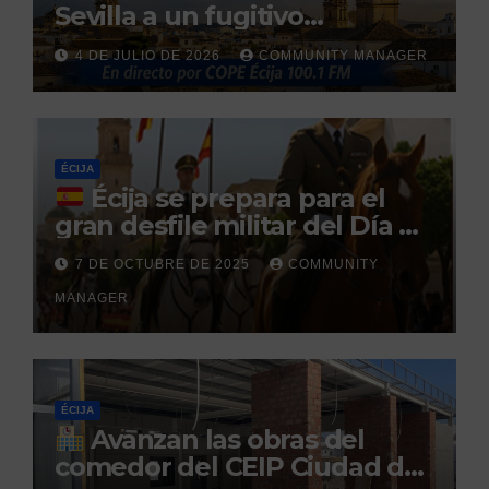
Sevilla a un fugitivo
reclamado por narcotráfico
4 DE JULIO DE 2026
COMMUNITY MANAGER
tras no regresar a prisión
durante un permiso
penitenciario
ÉCIJA
Écija se prepara para el
gran desfile militar del Día de
la Hispanidad organizado por
7 DE OCTUBRE DE 2025
COMMUNITY
el Centro Militar de Cría
MANAGER
Caballar
ÉCIJA
Avanzan las obras del
comedor del CEIP Ciudad del