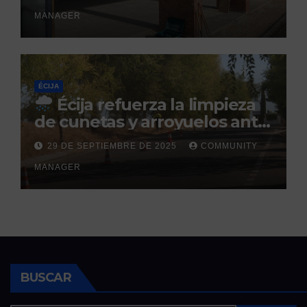
prevista para finales de 2025
MANAGER
ÉCIJA
Écija refuerza la limpieza
de cunetas y arroyuelos ante
la llegada de las lluvias
29 DE SEPTIEMBRE DE 2025
COMMUNITY
otoñales
MANAGER
BUSCAR