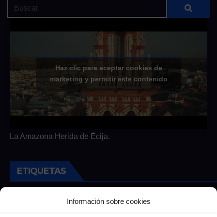
Haz clic para aceptar cookies de
marketing y permitir este contenido
La Amazona Herida de Écija.
ETIQUETAS
Andalucia
Andalucía
Cultura
Deportes
Ecija
Información sobre cookies
Entrevista
Entrevistas
Salud