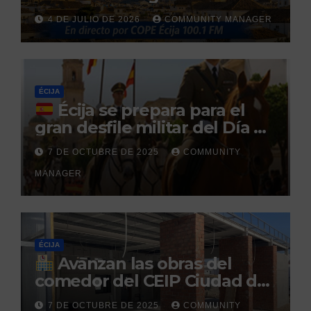
reclamado por narcotráfico
4 DE JULIO DE 2026
COMMUNITY MANAGER
tras no regresar a prisión
durante un permiso
penitenciario
ÉCIJA
Écija se prepara para el
gran desfile militar del Día de
la Hispanidad organizado por
7 DE OCTUBRE DE 2025
COMMUNITY
el Centro Militar de Cría
MANAGER
Caballar
ÉCIJA
Avanzan las obras del
comedor del CEIP Ciudad del
Sol: su finalización está
7 DE OCTUBRE DE 2025
COMMUNITY