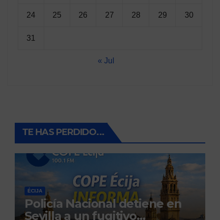
24
25
26
27
28
29
30
31
« Jul
TE HAS PERDIDO...
ÉCIJA
Policía Nacional detiene en
Sevilla a un fugitivo