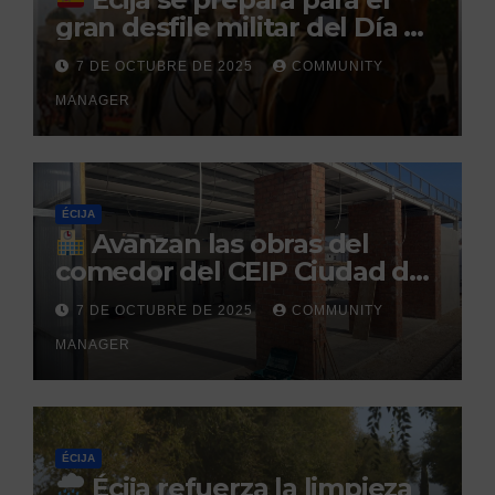
gran desfile militar del Día de
la Hispanidad organizado por
7 DE OCTUBRE DE 2025
COMMUNITY
el Centro Militar de Cría
MANAGER
Caballar
ÉCIJA
Avanzan las obras del
comedor del CEIP Ciudad del
Sol: su finalización está
7 DE OCTUBRE DE 2025
COMMUNITY
prevista para finales de 2025
MANAGER
ÉCIJA
Écija refuerza la limpieza