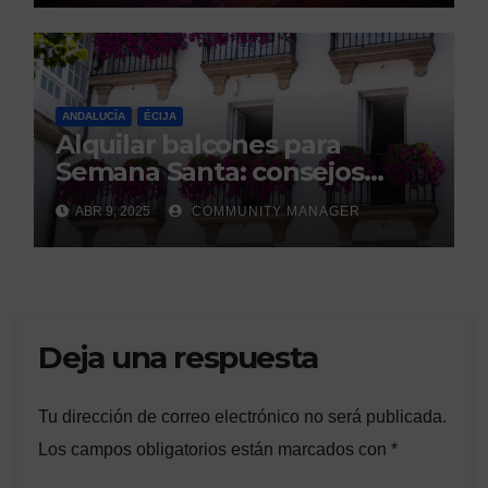
ANDALUCÍA
ÉCIJA
Alquilar balcones para
Semana Santa: consejos
legales de la Asociación
ABR 9, 2025
COMMUNITY MANAGER
Española de Consumidores.
Deja una respuesta
Tu dirección de correo electrónico no será publicada.
Los campos obligatorios están marcados con
*