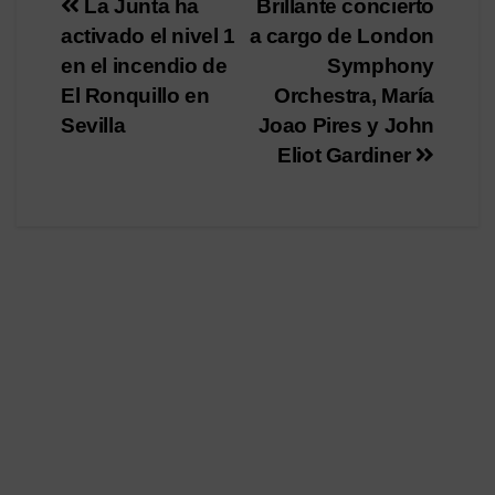
Navegación
La Junta ha
Brillante concierto
activado el nivel 1
a cargo de London
de
en el incendio de
Symphony
entradas
El Ronquillo en
Orchestra, María
Sevilla
Joao Pires y John
Eliot Gardiner