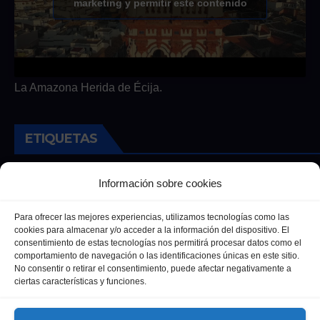
marketing y permitir este contenido
La Amazona Herida de Écija.
ETIQUETAS
Andalucia
Andalucía
Cultura
Deportes
Ecija
Información sobre cookies
Entrevista
Entrevistas
Salud
Para ofrecer las mejores experiencias, utilizamos tecnologías como las
cookies para almacenar y/o acceder a la información del dispositivo. El
consentimiento de estas tecnologías nos permitirá procesar datos como el
comportamiento de navegación o las identificaciones únicas en este sitio.
No consentir o retirar el consentimiento, puede afectar negativamente a
ciertas características y funciones.