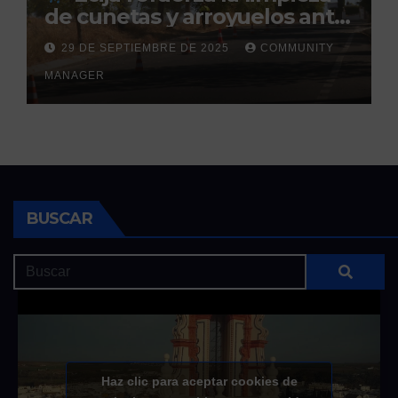
de cunetas y arroyuelos ante
la llegada de las lluvias
29 DE SEPTIEMBRE DE 2025
COMMUNITY
otoñales
MANAGER
BUSCAR
Haz clic para aceptar cookies de