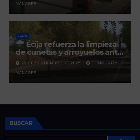
MANAGER
ÉCIJA
Écija refuerza la limpieza
de cunetas y arroyuelos ante
la llegada de las lluvias
29 DE SEPTIEMBRE DE 2025
COMMUNITY
otoñales
MANAGER
BUSCAR