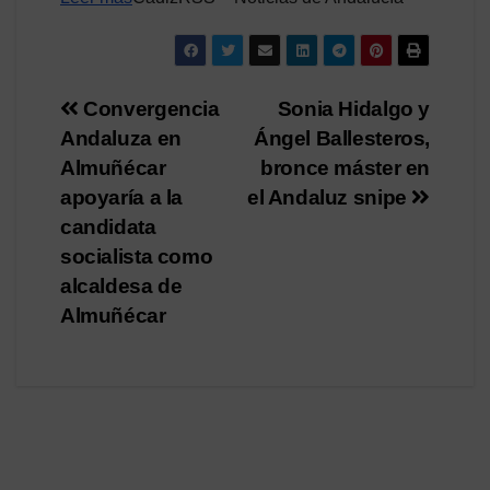
Navegación
Convergencia
Sonia Hidalgo y
Andaluza en
Ángel Ballesteros,
de
Almuñécar
bronce máster en
entradas
apoyaría a la
el Andaluz snipe
candidata
socialista como
alcaldesa de
Almuñécar