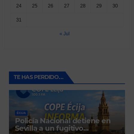
24
25
26
27
28
29
30
31
« Jul
TE HAS PERDIDO...
ÉCIJA
Policía Nacional detiene en
Sevilla a un fugitivo