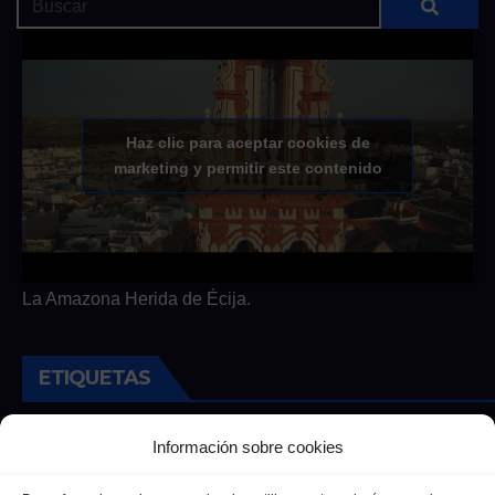
Haz clic para aceptar cookies de
marketing y permitir este contenido
La Amazona Herida de Écija.
ETIQUETAS
Andalucia
Andalucía
Cultura
Deportes
Ecija
Información sobre cookies
Entrevista
Entrevistas
Salud