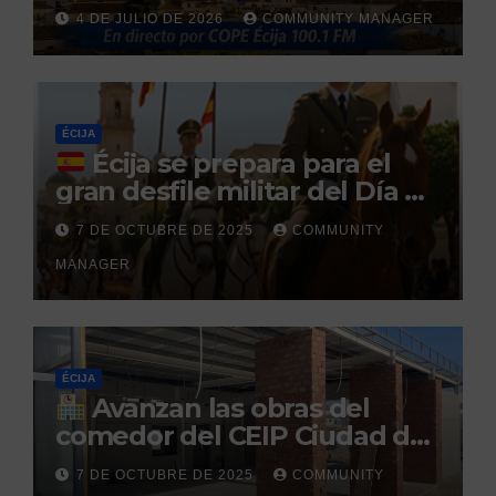
reclamado por narcotráfico
4 DE JULIO DE 2026
COMMUNITY MANAGER
tras no regresar a prisión
durante un permiso
penitenciario
ÉCIJA
Écija se prepara para el
gran desfile militar del Día de
la Hispanidad organizado por
7 DE OCTUBRE DE 2025
COMMUNITY
el Centro Militar de Cría
MANAGER
Caballar
ÉCIJA
Avanzan las obras del
comedor del CEIP Ciudad del
Sol: su finalización está
7 DE OCTUBRE DE 2025
COMMUNITY
prevista para finales de 2025