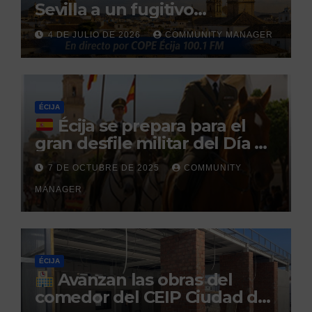
Sevilla a un fugitivo
reclamado por narcotráfico
4 DE JULIO DE 2026
COMMUNITY MANAGER
tras no regresar a prisión
durante un permiso
penitenciario
ÉCIJA
Écija se prepara para el
gran desfile militar del Día de
la Hispanidad organizado por
7 DE OCTUBRE DE 2025
COMMUNITY
el Centro Militar de Cría
MANAGER
Caballar
ÉCIJA
Avanzan las obras del
comedor del CEIP Ciudad del