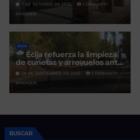
Sol: su finalización está
7 DE OCTUBRE DE 2025
COMMUNITY
prevista para finales de 2025
MANAGER
ÉCIJA
Écija refuerza la limpieza
de cunetas y arroyuelos ante
la llegada de las lluvias
29 DE SEPTIEMBRE DE 2025
COMMUNITY
otoñales
MANAGER
BUSCAR