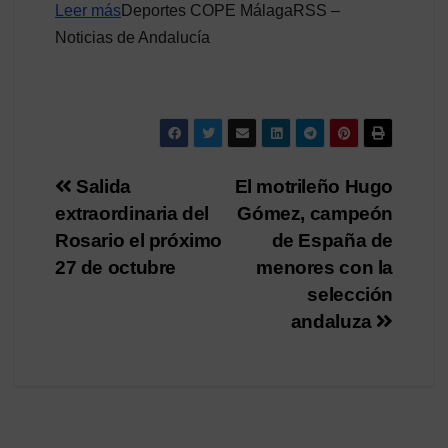
Leer más
Deportes COPE MálagaRSS –
Noticias de Andalucía
Navegación
Salida
El motrileño Hugo
extraordinaria del
Gómez, campeón
de
Rosario el próximo
de España de
entradas
27 de octubre
menores con la
selección
andaluza