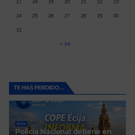
17
18
19
20
21
22
23
24
25
26
27
28
29
30
31
« Jul
TE HAS PERDIDO...
ÉCIJA
Policía Nacional detiene en