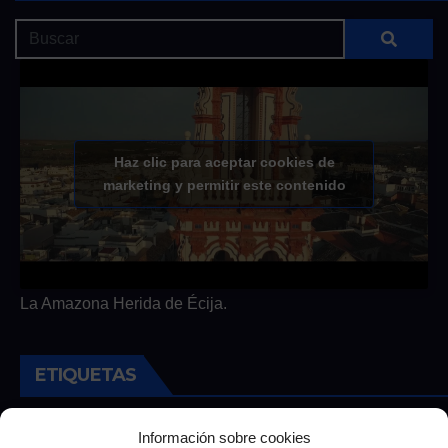
Haz clic para aceptar cookies de
marketing y permitir este contenido
La Amazona Herida de Écija.
ETIQUETAS
Andalucia
Andalucía
Cultura
Deportes
Ecija
Información sobre cookies