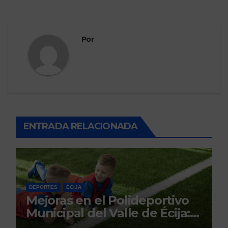
Por
ENTRADA RELACIONADA
DEPORTES
ÉCIJA
Mejoras en el Polideportivo
Municipal del Valle de Écija:
Renovación y Mantenimiento