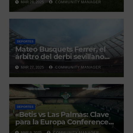
MAR 28, 2025
COMMUNITY MANAGER
Continuo.
DEPORTES
Mateo Busquets Ferrer, el
árbitro del derbi sevillano
con un historial que genera
MAR 27, 2025
COMMUNITY MANAGER
debate
DEPORTES
«Betis vs Las Palmas: Clave
para la Europa Conference
League»
MAR 9, 2025
COMMUNITY MANAGER