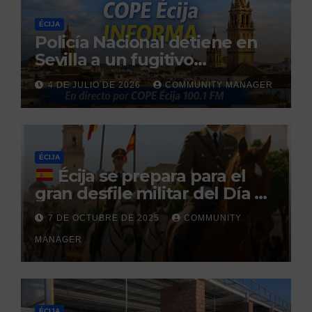
ÉCIJA
Policía Nacional detiene en
Sevilla a un fugitivo
reclamado por narcotráfico
4 DE JULIO DE 2026
COMMUNITY MANAGER
tras no regresar a prisión
durante un permiso
penitenciario
ÉCIJA
Écija se prepara para el
gran desfile militar del Día de
la Hispanidad organizado por
7 DE OCTUBRE DE 2025
COMMUNITY
el Centro Militar de Cría
MANAGER
Caballar
ÉCIJA