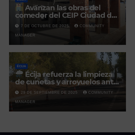
Avanzan las obras del
comedor del CEIP Ciudad del
Sol: su finalización está
7 DE OCTUBRE DE 2025
COMMUNITY
prevista para finales de 2025
MANAGER
ÉCIJA
Écija refuerza la limpieza
de cunetas y arroyuelos ante
la llegada de las lluvias
29 DE SEPTIEMBRE DE 2025
COMMUNITY
otoñales
MANAGER