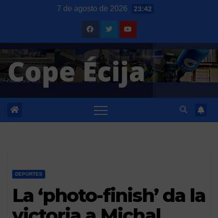
Saltar
7 de agosto de 2026
23:42
al
contenido
DEPORTES
La ‘photo-finish’ da la
victoria a Michal