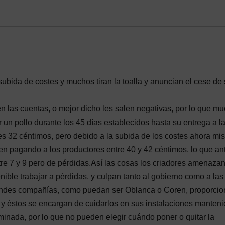
subida de costes y muchos tiran la toalla y anuncian el cese de
en las cuentas, o mejor dicho les salen negativas, por lo que m
r un pollo durante los 45 días establecidos hasta su entrega a l
s 32 céntimos, pero debido a la subida de los costes ahora mi
n pagando a los productores entre 40 y 42 céntimos, lo que an
tre 7 y 9 pero de pérdidas.Así las cosas los criadores amenaza
ble trabajar a pérdidas, y culpan tanto al gobierno como a las
andes compañías, como puedan ser Oblanca o Coren, proporcio
o, y éstos se encargan de cuidarlos en sus instalaciones manten
inada, por lo que no pueden elegir cuándo poner o quitar la