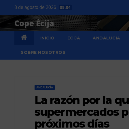
Saltar
8 de agosto de 2026
09:04
al
contenido
INICIO
ÉCIJA
ANDALUCÍA
SOBRE NOSOTROS
ANDALUCÍA
La razón por la qu
supermercados pu
próximos días