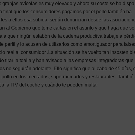
as granjas avícolas es muy elevado y ahora su coste se ha disp
o final que los consumidores pagamos por el pollo también ha
rles a ellos esa subida, según denuncian desde las asociacion
an al Gobierno que tome cartas en el asunto y que haga que se
a a que ningún eslabón de la cadena productiva trabaje a pérdi
 perfil y lo acusan de utilizarlos como amortiguador para falsea
io real al consumidor .La situación se ha vuelto tan insostenibl
 tirar la toalla y han avisado a las empresas integradoras que
os no seguirán adelante. Ello significa que al cabo de 45 días, 
de pollo en los mercados, supermercados y restaurantes. También
a la ITV del coche y cuándo te pueden multar