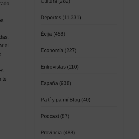
Cultura
(282)
arado
Deportes
(11.331)
es
Écija
(458)
das.
r el
Economía
(227)
e
Entrevistas
(110)
es
 te
España
(938)
Pa tí y pa mí Blog
(40)
Podcast
(87)
Provincia
(488)