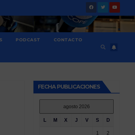
S
PODCAST
CONTACTO
FECHA PUBLICACIONES
agosto 2026
L
M
X
J
V
S
D
1
2