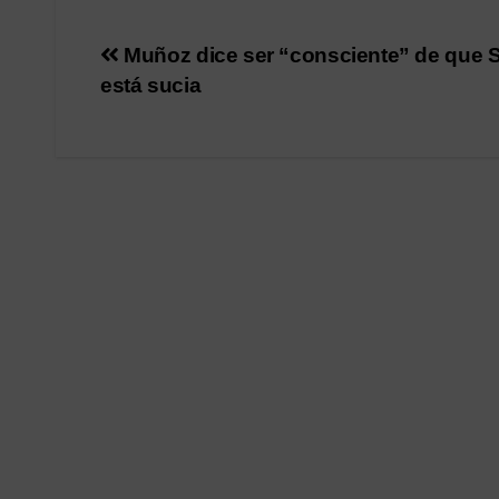
Navegación
Muñoz dice ser “consciente” de que S
está sucia
de
entradas