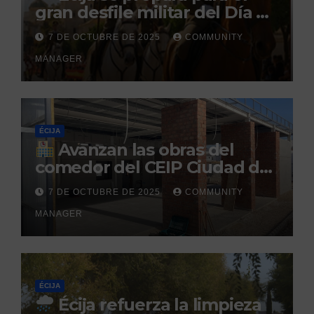
gran desfile militar del Día de
la Hispanidad organizado por
7 DE OCTUBRE DE 2025
COMMUNITY
el Centro Militar de Cría
MANAGER
Caballar
ÉCIJA
Avanzan las obras del
comedor del CEIP Ciudad del
Sol: su finalización está
7 DE OCTUBRE DE 2025
COMMUNITY
prevista para finales de 2025
MANAGER
ÉCIJA
Écija refuerza la limpieza