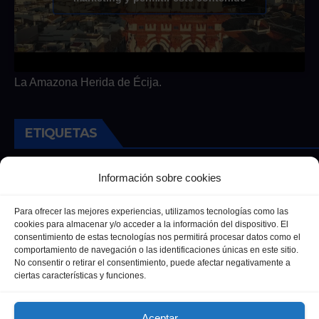
La Amazona Herida de Écija.
ETIQUETAS
Andalucia
Andalucía
Cultura
Deportes
Ecija
Información sobre cookies
Entrevista
Entrevistas
Salud
Para ofrecer las mejores experiencias, utilizamos tecnologías como las
cookies para almacenar y/o acceder a la información del dispositivo. El
consentimiento de estas tecnologías nos permitirá procesar datos como el
comportamiento de navegación o las identificaciones únicas en este sitio.
No consentir o retirar el consentimiento, puede afectar negativamente a
ciertas características y funciones.
Aceptar