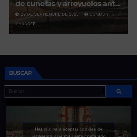
de cunetas y arroyuelos ante
la llegada de las lluvias
29 DE SEPTIEMBRE DE 2025
COMMUNITY
otoñales
MANAGER
BUSCAR
Haz clic para aceptar cookies de
marketing y permitir este contenido