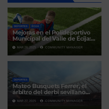
DEPORTES
ÉCIJA
Mejoras en el Polideportivo
Municipal del Valle de Écija:
Renovación y Mantenimiento
MAR 28, 2025
COMMUNITY MANAGER
Continuo.
DEPORTES
Mateo Busquets Ferrer, el
árbitro del derbi sevillano
con un historial que genera
MAR 27, 2025
COMMUNITY MANAGER
debate