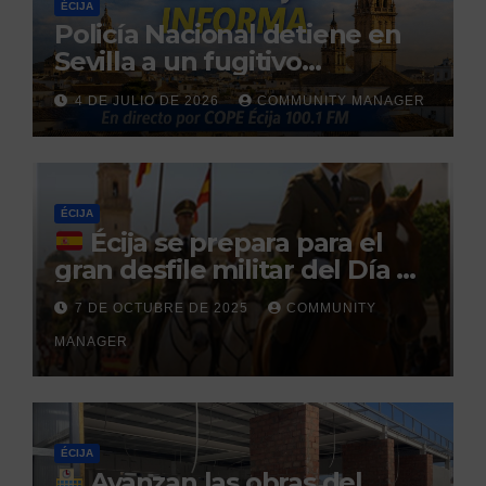
ÉCIJA
Policía Nacional detiene en
Sevilla a un fugitivo
reclamado por narcotráfico
4 DE JULIO DE 2026
COMMUNITY MANAGER
tras no regresar a prisión
durante un permiso
penitenciario
ÉCIJA
Écija se prepara para el
gran desfile militar del Día de
la Hispanidad organizado por
7 DE OCTUBRE DE 2025
COMMUNITY
el Centro Militar de Cría
MANAGER
Caballar
ÉCIJA
Avanzan las obras del