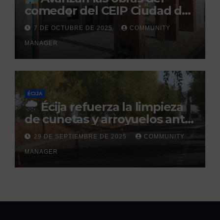
comedor del CEIP Ciudad del
Sol: su finalización está
7 DE OCTUBRE DE 2025
COMMUNITY
prevista para finales de 2025
MANAGER
ÉCIJA
Écija refuerza la limpieza
de cunetas y arroyuelos ante
la llegada de las lluvias
29 DE SEPTIEMBRE DE 2025
COMMUNITY
otoñales
MANAGER