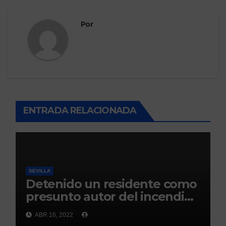
Por
ENTRADA RELACIONADA
SEVILLA
Detenido un residente como
presunto autor del incendio
en una residencia para
ABR 16, 2022
personas con discapacidad