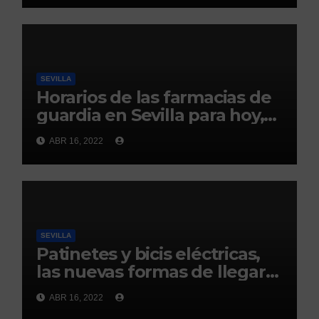
de Sevilla
SEVILLA
Horarios de las farmacias de
guardia en Sevilla para hoy,
16 de abril
ABR 16, 2022
SEVILLA
Patinetes y bicis eléctricas,
las nuevas formas de llegar
este año a la Feria de Abril de
ABR 16, 2022
Sevilla 2022