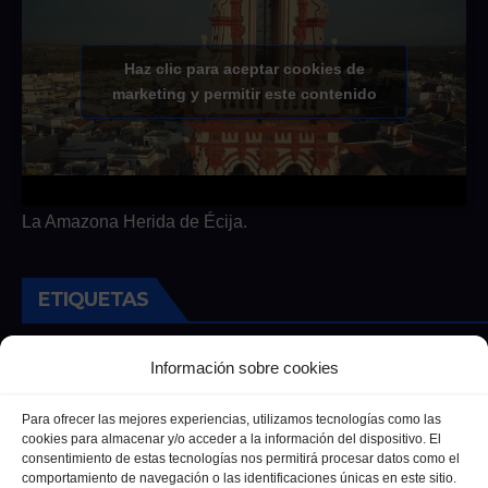
Haz clic para aceptar cookies de
marketing y permitir este contenido
La Amazona Herida de Écija.
ETIQUETAS
Andalucia
Andalucía
Cultura
Deportes
Ecija
Información sobre cookies
Entrevista
Entrevistas
Salud
Para ofrecer las mejores experiencias, utilizamos tecnologías como las
cookies para almacenar y/o acceder a la información del dispositivo. El
consentimiento de estas tecnologías nos permitirá procesar datos como el
comportamiento de navegación o las identificaciones únicas en este sitio.