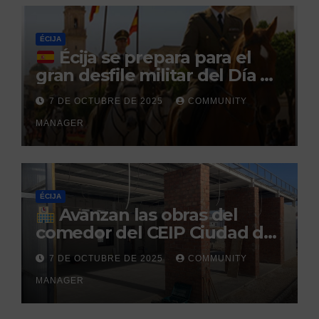
penitenciario
ÉCIJA
Écija se prepara para el
gran desfile militar del Día de
la Hispanidad organizado por
7 DE OCTUBRE DE 2025
COMMUNITY
el Centro Militar de Cría
MANAGER
Caballar
ÉCIJA
Avanzan las obras del
comedor del CEIP Ciudad del
Sol: su finalización está
7 DE OCTUBRE DE 2025
COMMUNITY
prevista para finales de 2025
MANAGER