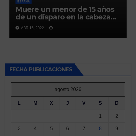
ESPAÑA
Muere un menor de 15 años
de un disparo en la cabeza
en Ceuta(abc)
ABR 16, 2022
FECHA PUBLICACIONES
agosto 2026
L
M
X
J
V
S
D
1
2
3
4
5
6
7
8
9