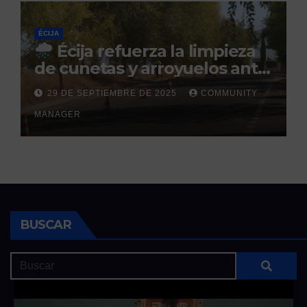
ÉCIJA
Écija refuerza la limpieza
de cunetas y arroyuelos ante
la llegada de las lluvias
29 DE SEPTIEMBRE DE 2025
COMMUNITY
otoñales
MANAGER
BUSCAR