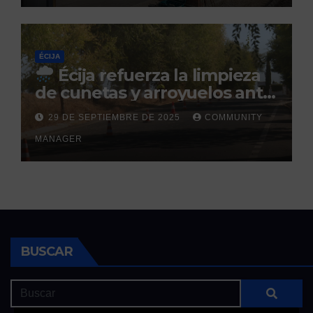
ÉCIJA
Écija refuerza la limpieza
de cunetas y arroyuelos ante
la llegada de las lluvias
29 DE SEPTIEMBRE DE 2025
COMMUNITY
otoñales
MANAGER
BUSCAR