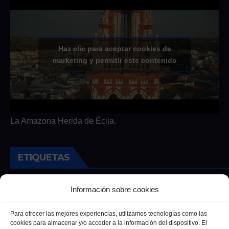
Haz clic para aceptar cookies de
marketing y permitir este contenido
La Amazona Herida de Écija.
ETIQUETAS
Andalucia
Andalucía
Cultura
Deportes
Ecija
Información sobre cookies
Entrevista
Entrevistas
Salud
Para ofrecer las mejores experiencias, utilizamos tecnologías como las
cookies para almacenar y/o acceder a la información del dispositivo. El