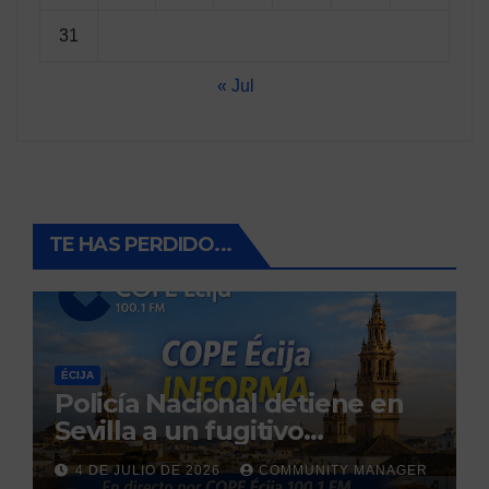
31
« Jul
TE HAS PERDIDO...
ÉCIJA
Policía Nacional detiene en
Sevilla a un fugitivo
reclamado por narcotráfico
4 DE JULIO DE 2026
COMMUNITY MANAGER
tras no regresar a prisión