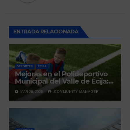
ENTRADA RELACIONADA
DEPORTES
ÉCIJA
Mejoras en el Polideportivo
Municipal del Valle de Écija:
Renovación y Mantenimiento
MAR 28, 2025
COMMUNITY MANAGER
Continuo.