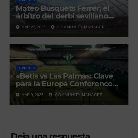
DEPORTES
Mateo Busquets Ferrer, el
árbitro del derbi sevillano
con un historial que genera
MAR 27, 2025
COMMUNITY MANAGER
debate
DEPORTES
«Betis vs Las Palmas: Clave
para la Europa Conference
League»
MAR 9, 2025
COMMUNITY MANAGER
Deja una respuesta