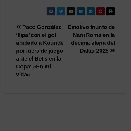
Navegación
Paco González
Emotivo triunfo de
‘flipa’ con el gol
Nani Roma en la
de
anulado a Koundé
décima etapa del
entradas
por fuera de juego
Dakar 2025
ante el Betis en la
Copa: «En mi
vida»