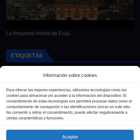
La Amazona Herida de Écija.
ETIQUETAS
Andalucia
Andalucía
Cultura
Deportes
Ecija
Información sobre cookies
Entrevista
Entrevistas
Salud
Para ofrecer las mejores experiencias, utilizamos tecnologías como las
cookies para almacenar y/o acceder a la información del dispositivo. El
consentimiento de estas tecnologías nos permitirá procesar datos como el
comportamiento de navegación o las identificaciones únicas en este sitio.
No consentir o retirar el consentimiento, puede afectar negativamente a
ciertas características y funciones.
Aceptar