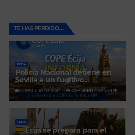
TE HAS PERDIDO...
ÉCIJA
Policía Nacional detiene en
Sevilla a un fugitivo
reclamado por narcotráfico
4 DE JULIO DE 2026
COMMUNITY MANAGER
tras no regresar a prisión
durante un permiso
penitenciario
ÉCIJA
Écija se prepara para el