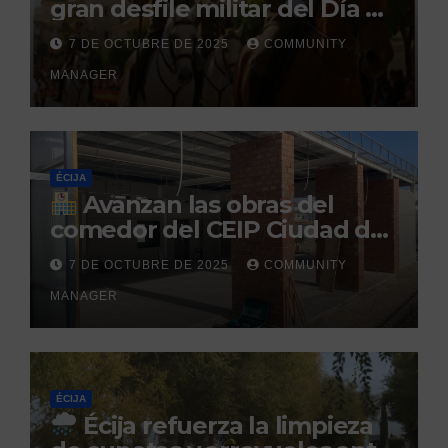
gran desfile militar del Día de
la Hispanidad organizado por
7 DE OCTUBRE DE 2025
COMMUNITY
el Centro Militar de Cría
MANAGER
Caballar
ÉCIJA
Avanzan las obras del
comedor del CEIP Ciudad del
Sol: su finalización está
7 DE OCTUBRE DE 2025
COMMUNITY
prevista para finales de 2025
MANAGER
ÉCIJA
Écija refuerza la limpieza