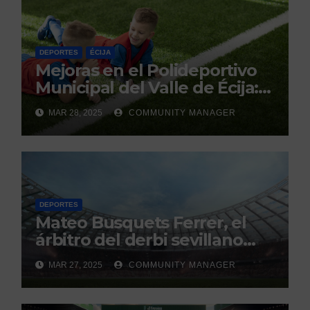
DEPORTES
ÉCIJA
Mejoras en el Polideportivo
Municipal del Valle de Écija:
Renovación y Mantenimiento
MAR 28, 2025
COMMUNITY MANAGER
Continuo.
DEPORTES
Mateo Busquets Ferrer, el
árbitro del derbi sevillano
con un historial que genera
MAR 27, 2025
COMMUNITY MANAGER
debate