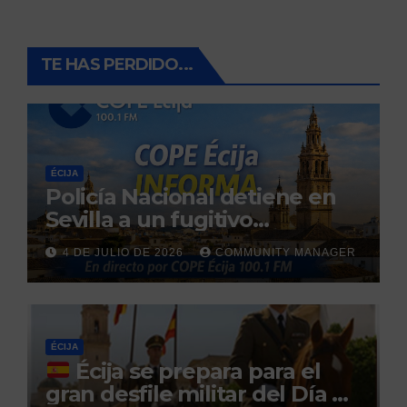
TE HAS PERDIDO...
ÉCIJA
Policía Nacional detiene en
Sevilla a un fugitivo
reclamado por narcotráfico
4 DE JULIO DE 2026
COMMUNITY MANAGER
tras no regresar a prisión
durante un permiso
penitenciario
ÉCIJA
Écija se prepara para el
gran desfile militar del Día de