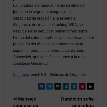
La jugadora alemana aumentó su ritmo de
juego en la segunda manga y dejó sin
capacidad de reacción a la española.
Muguruza, décima en el ránking WPA, se
despide en su debut del primer torneo sobre
hierba del calendario.Petkovic, clasificada en el
puesto 59 del ránking, se enfrentará en la
siguiente ronda a la bielorrusa Aliaksandra
Sasnovich, que venció este lunes a la rusa
Anastasia Gasanova.
Leer más
TenisRSS – Noticias de Deportes
Navegación
Mensaje
Randolph sufre
cariñoso de
una rotura