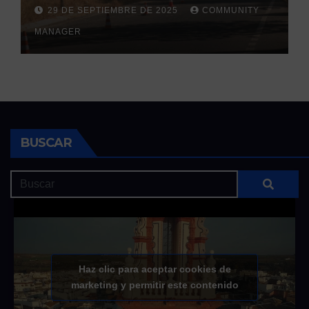
la llegada de las lluvias
29 DE SEPTIEMBRE DE 2025
COMMUNITY
otoñales
MANAGER
BUSCAR
Haz clic para aceptar cookies de
marketing y permitir este contenido