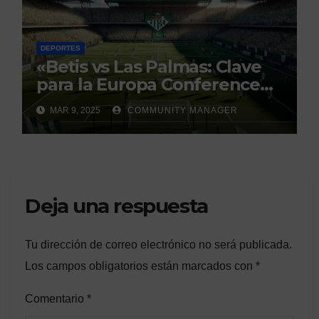
DEPORTES
«Betis vs Las Palmas: Clave
para la Europa Conference
League»
MAR 9, 2025
COMMUNITY MANAGER
Deja una respuesta
Tu dirección de correo electrónico no será publicada.
Los campos obligatorios están marcados con
*
Comentario
*