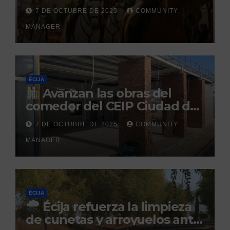
la Hispanidad organizado por
7 DE OCTUBRE DE 2025
COMMUNITY
el Centro Militar de Cría
MANAGER
Caballar
ÉCIJA
Avanzan las obras del
comedor del CEIP Ciudad del
Sol: su finalización está
7 DE OCTUBRE DE 2025
COMMUNITY
prevista para finales de 2025
MANAGER
ÉCIJA
Écija refuerza la limpieza
de cunetas y arroyuelos ante