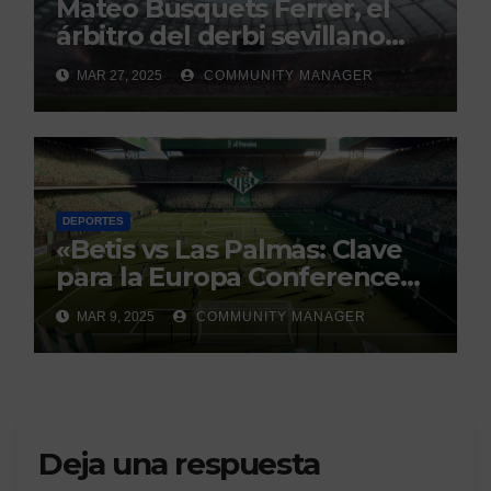
Mateo Busquets Ferrer, el
árbitro del derbi sevillano
con un historial que genera
MAR 27, 2025
COMMUNITY MANAGER
debate
DEPORTES
«Betis vs Las Palmas: Clave
para la Europa Conference
League»
MAR 9, 2025
COMMUNITY MANAGER
Deja una respuesta