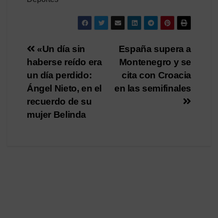
Navegación
«Un día sin
España supera a
haberse reído era
Montenegro y se
de
un día perdido:
cita con Croacia
entradas
Ángel Nieto, en el
en las semifinales
recuerdo de su
mujer Belinda