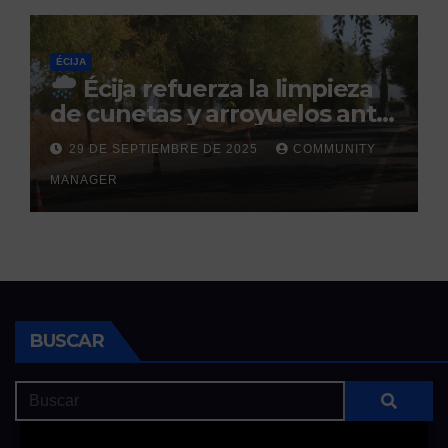
ÉCIJA
Écija refuerza la limpieza
de cunetas y arroyuelos ante
la llegada de las lluvias
29 DE SEPTIEMBRE DE 2025
COMMUNITY
otoñales
MANAGER
BUSCAR