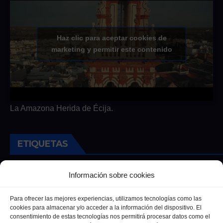
Haz clic para aceptar cookies de
marketing y permitir este contenido
La Amazona Herida de Écija.
ETIQUETAS
Andalucia
Andalucía
Cultura
Deportes
Ecija
Información sobre cookies
Entrevista
Entrevistas
Salud
Para ofrecer las mejores experiencias, utilizamos tecnologías como las
cookies para almacenar y/o acceder a la información del dispositivo. El
consentimiento de estas tecnologías nos permitirá procesar datos como el