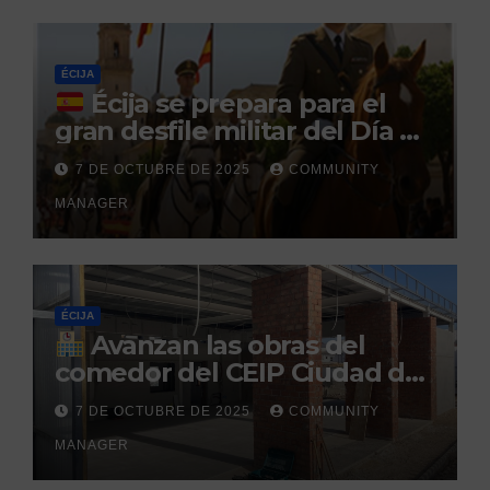
durante un permiso
penitenciario
ÉCIJA
Écija se prepara para el
gran desfile militar del Día de
la Hispanidad organizado por
7 DE OCTUBRE DE 2025
COMMUNITY
el Centro Militar de Cría
MANAGER
Caballar
ÉCIJA
Avanzan las obras del
comedor del CEIP Ciudad del
Sol: su finalización está
7 DE OCTUBRE DE 2025
COMMUNITY
prevista para finales de 2025
MANAGER