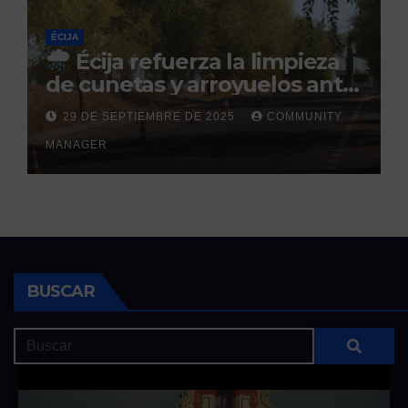
ÉCIJA
Écija refuerza la limpieza
de cunetas y arroyuelos ante
la llegada de las lluvias
29 DE SEPTIEMBRE DE 2025
COMMUNITY
otoñales
MANAGER
BUSCAR