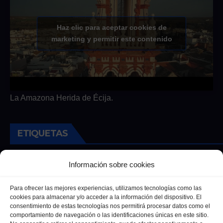
Haz clic para aceptar cookies de
marketing y permitir este contenido
La Amazona Herida de Écija.
ETIQUETAS
Andalucia
Andalucía
Cultura
Deportes
Ecija
Información sobre cookies
Entrevista
Entrevistas
Salud
Para ofrecer las mejores experiencias, utilizamos tecnologías como las
cookies para almacenar y/o acceder a la información del dispositivo. El
consentimiento de estas tecnologías nos permitirá procesar datos como el
comportamiento de navegación o las identificaciones únicas en este sitio.