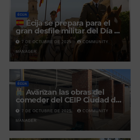
penitenciario
ÉCIJA
Écija se prepara para el
gran desfile militar del Día de
la Hispanidad organizado por
7 DE OCTUBRE DE 2025
COMMUNITY
el Centro Militar de Cría
MANAGER
Caballar
ÉCIJA
Avanzan las obras del
comedor del CEIP Ciudad del
Sol: su finalización está
7 DE OCTUBRE DE 2025
COMMUNITY
prevista para finales de 2025
MANAGER